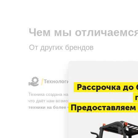
Чем мы отличаемс
От других брендов
Технологические решения
Рассрочка до 
Техника создана на производствах известных марок,
п
что даёт нам возможность
гарантировать
качество
Предоставляем 
техники на более чем 3 года