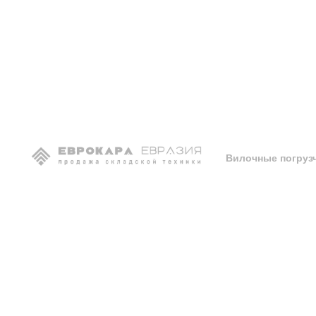
Главная
»
О нас
Эксклюзивный пост
Склады и представительства в 
Федерации
Вилочные погруз