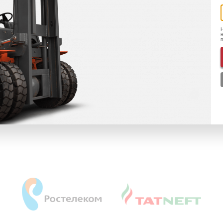
Электронный документооборот
Н
Благодаря этому,
наши клиенты
получают
н
документы
быстрее, бумаги не теряются, в любом
ут
регионе акты и счета на оплату будут
через пару
минут