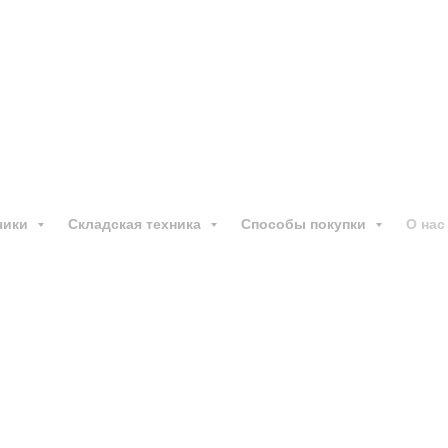
авщик на территории Р
32 регионах Российской
чики
Складская техника
Способы покупки
О нас
Еврокара Еврази
Компания Еврокара Евраз
России.
Склады и представительст
С 2019 года наша компани
Российской Федерации. 