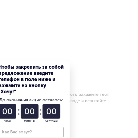
Чтобы закрепить за собой
предложение введите
телефон в поле ниже и
Тест драйв техники
нажмите на кнопку
"Хочу!"
Если Вы выбираете погрузчик,
просто закажите тест
До окончания акции осталось:
драйв
нашей техники на вашем складе и испытайте
её в деле
00
00
00
часы
минуты
секунды