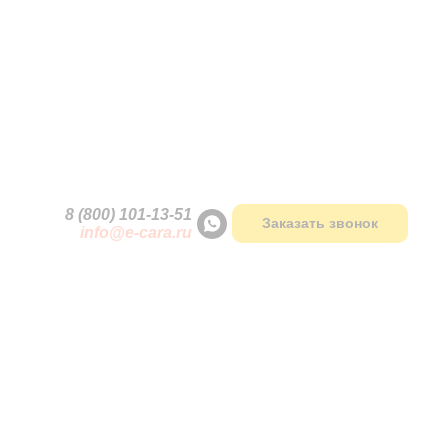
оссии
8 (800) 101-13
-
51
Заказать звонок
info@e-cara.ru
я
ия - эксклюзивный поставщик на территории
ва в 32 регионах Российской Федерации.
я занимается продажей спецтехнике по всей
Мы являемся официальным дилером таким