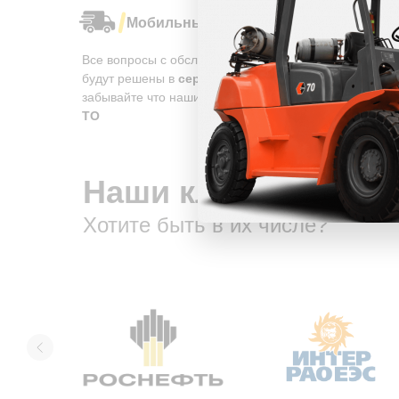
Мобильный сервис в 74 регионах
Все вопросы с обслуживанием и ремонтом техники,
будут решены в
сервисах обслуживания,
также не
забывайте что наши специалисты
приедут и провед
ТО
Наши клиенты
Хотите быть в их числе?