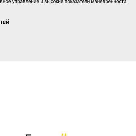
авное управление и высокие показатели маневренности.
лей
Скачать каталог
(PDF, 2МБ)
у