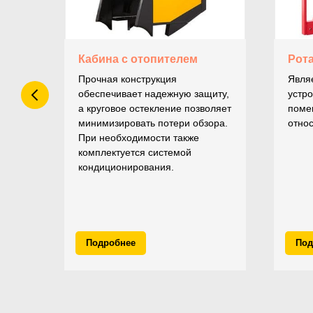
Кабина с отопителем
Рот
Прочная конструкция
Явля
а
обеспечивает надежную защиту,
устро
вное
а круговое остекление позволяет
помен
минимизировать потери обзора.
относ
ощью
При необходимости также
тся
комплектуется системой
вка
кондиционирования.
Подробнее
Под