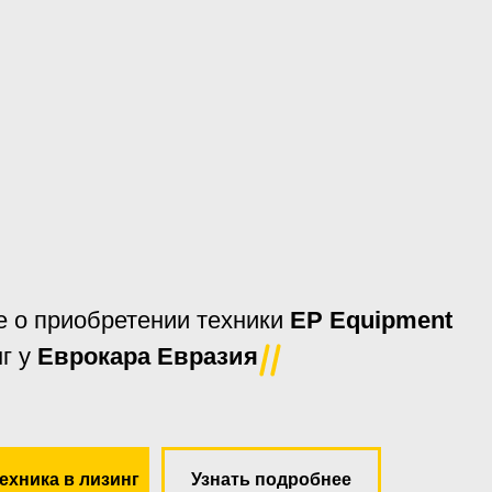
е о приобретении техники
EP Equipment
нг у
Еврокара Евразия
ехника в лизинг
Узнать подробнее