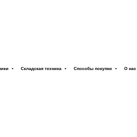
EP Equipment
чики
Складская техника
Способы покупки
О нас
Двигатель
Надёжная и неприхотл
внутри помещений. К
американского и кита
Трансмиссия
Оснащаются трансмис