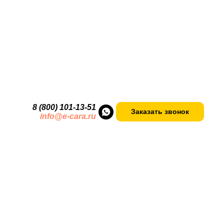
8 (800) 101-13
-
51
Заказать звонок
info@e-cara.ru
ивая техника, предназначенная для работы как на улице, т
омплектуются современными двигателями японского,
йского производства. Долговечны и просты в обслуживании.
сией EP, которая гарантирует сниженный уровень шума и