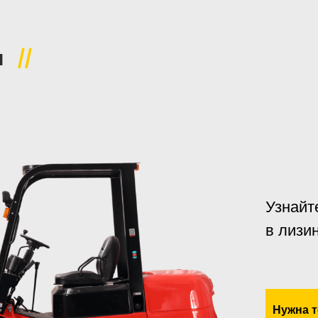
и
Узнайт
в лизи
Нужна т