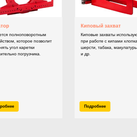
атор
Киповый захват
ется полноповоротным
Киповые захваты использу
йством, которое позволит
при работе с кипами хлопка
ять угол каретки
шерсти, табака, макулатур
ительно погрузчика.
и др.
робнее
Подробнее