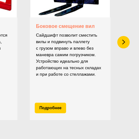
Боковое смещение вил
Мул
ются
Сайдшифт позволит сместить
Устр
,
вилы и подвинуть паллету
пере
ы
с грузом вправо и влево без
одно
маневра самим погрузчиком.
изме
Устройство идеально для
гидр
работающих на тесных складах
и при работе со стеллажами.
Подробнее
По