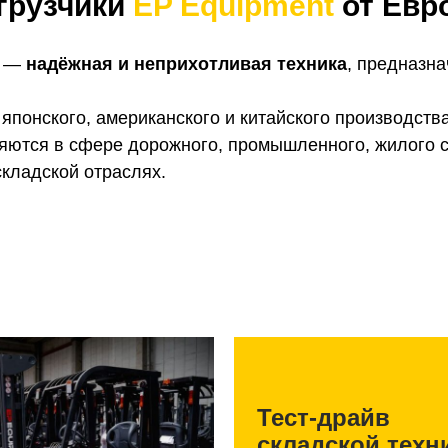
грузчики
EP Equipment
от Евр
—
надёжная и неприхотливая техника
, предназна
понского, американского и китайского производства
яются в сфере дорожного, промышленного, жилого ст
кладской отраслях.
Тест-драйв
складской техн