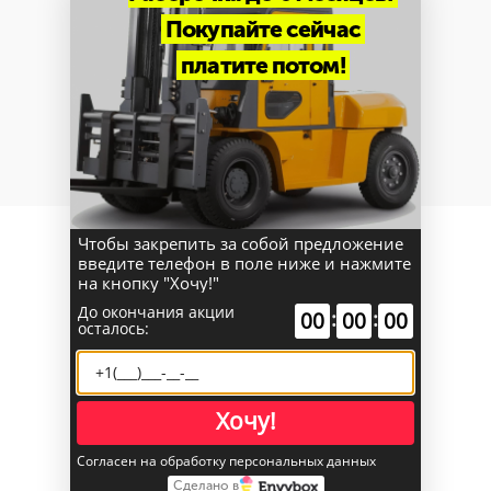
Покупайте сейчас
платите потом!
Нужна техника в лизинг
Узнать подробнее
Чтобы закрепить за собой предложение
Отзывы
от
клиентов
введите телефон в поле ниже и нажмите
на кнопку "Хочу!"
До окончания акции
:
:
00
00
00
осталось:
Хочу!
Согласен на обработку персональных данных
Сделано в