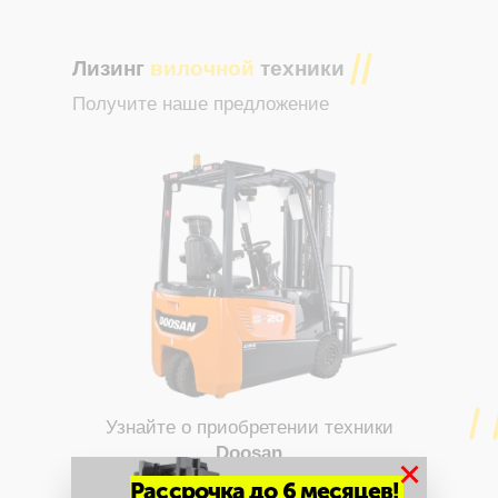
Лизинг
вилочной
техники
Получите наше предложение
Узнайте о приобретении техники
Doosan
×
в лизинг у
Еврокара Евразия
Рассрочка до 6 месяцев!