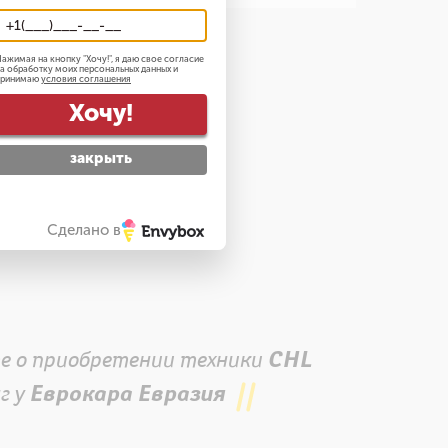
ажимая на кнопку "
Хочу!
", я даю свое согласие
а обработку моих персональных данных и
принимаю
условия соглашения
Хочу!
закрыть
Сделано в
е о приобретении техники
СHL
г у
Еврокара Евразия