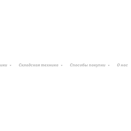
Надежность и дол
Комплектующие от луч
чики
Складская техника
Способы покупки
О нас
техники. Гидромехани
износ деталей. Решёт
мачту.
Экономичность
Расход топлива в сре
холостой ход сокраща
поддерживает двигате