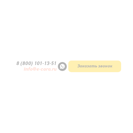
говечность
8 (800) 101-13
-
51
ших производителей мира обеспечивают долгий срок служ
Заказать звонок
info@e-cara.ru
ческая трансмиссия с электронным управлением уменьшает
ка с амортизацией и буферный цилиндр снижают нагрузку на
днем 10–12 литров в час. Автоматическое переключение на
ет выбросы и топливо. Оптимизированная система охлажде
ль в рабочем диапазоне температур.