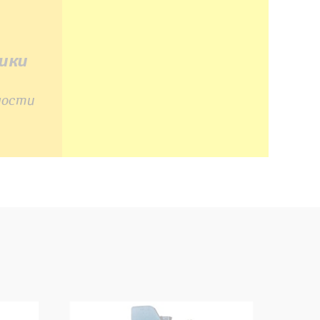
ики
ности