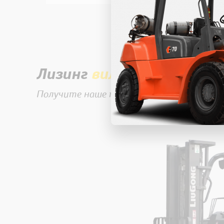
Лизинг
вилочной
техник
Получите наше предложение