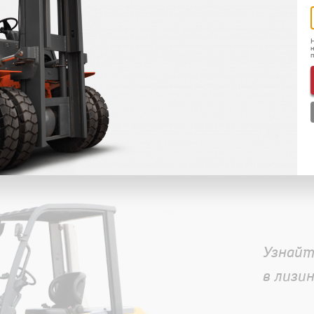
Н
н
и
Узнайт
в лизин