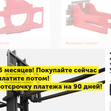
атор
Киповый захват
ется полноповоротным
Киповые захваты использую
йством, которое позволит
при работе с кипами хлопка,
ять угол каретки
шерсти, табака, макулатуры и 
ительно погрузчика.
6 месяцев! Покупайте сейчас
латите потом!
отсрочку платежа на 90 дней!
робнее
Подробнее