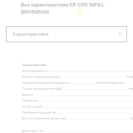
Все характеристики
EP CPD 50F8-L
(80V/540AH)
Тип двигателя ...........................................................................................
Электрический
Номинальная грузоподъёмность ................................................................
5 000 (кг)
Максимальная высота подъёма .................................................................
3 (метра)
Все характеристики CPCD 10
Батарея (Напряжение/мощность).....................................................
Характеристики
ампер-час
Грузоподъемность............................................................................................
Высота подъема (метров)........................................................................... 3 
Доп. опции
Батарея (Напряжение/мощность)............................. 80/540 В/ампер-час
.........................................................................................................................
Страна производитель ДВС.......................................................................... 
Модель.........................................................................................................
Общий вес........................................................................................................
Кол-во секций......................................................................................................
Свободный ход каретки.....................................................................................
Высота сложенной мачты, мм ....................................................................... 
Длина вил, мм...................................................................................................