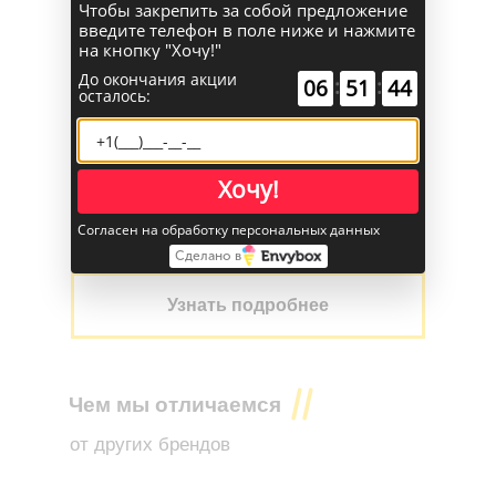
Чтобы закрепить за собой предложение
введите телефон в поле ниже и нажмите
на кнопку "Хочу!"
До окончания акции
:
:
00
00
00
осталось:
Узнайте о приобретении техники EP
в лизинг у
Еврокара Евразия
Хочу!
Нужна техника в лизинг
Согласен на обработку персональных данных
Сделано в
Узнать подробнее
Чем мы отличаемся
от других брендов