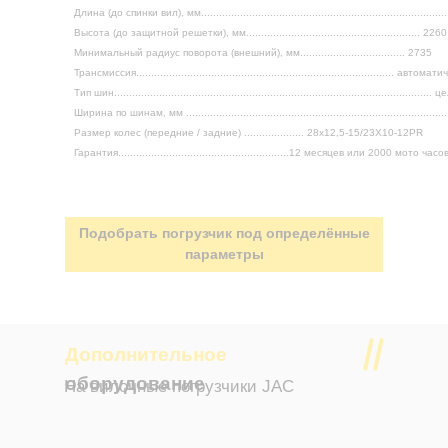
Длина (до спинки вил), мм................................................................................
Высота (до защитной решетки), мм.......................................................... 2260
Минимальный радиус поворота (внешний), мм................................... 2735
Трансмиссия...................................................................................... автома
Тип шин......................................................................................................
Ширина по шинам, мм .....................................................................................
Размер колес (передние / задние) .................... 28x12,5-15/23X10-12PR
Гарантия.........................................................12 месяцев или 2000 мото часо
Подобрать погрузчик под определённые
параметры
Дополнительное
оборудование
На вилочные погрузчики JAC