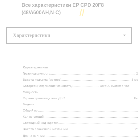
Все характеристики
EP CPD 20F8
(48V/600AH,N-C)
Тип двигателя ...........................................................................................
Электрический
Номинальная грузоподъёмность ................................................................
2 000 (кг)
Максимальная высота подъёма .................................................................
3 (метра)
Все характеристики CPCD 10
Батарея (Напряжение/мощность).....................................................
Характеристики
ампер-час
Грузоподъемность..........................................................................................
Высота подъема (метров)........................................................................... 3 
Доп. опции
Батарея (Напряжение/мощность)............................. 48/600 В/ампер-час
.........................................................................................................................
Мощность ........................................................................................................
Страна производитель ДВС.......................................................................... 
Модель..........................................................................................................
Общий вес........................................................................................................
Кол-во секций......................................................................................................
Свободный ход каретки.....................................................................................
Высота сложенной мачты, мм ....................................................................... 
Длина вил, мм...................................................................................................