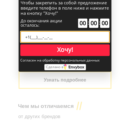
Чтобы закрепить за собой предложение
введите телефон в поле ниже и нажмите
на кнопку "Хочу!"
До окончания акции
:
:
00
00
00
осталось:
Узнайте о приобретении техники EP
в лизинг у
Еврокара Евразия
Хочу!
Нужна техника в лизинг
Согласен на обработку персональных данных
Сделано в
Узнать подробнее
Чем мы отличаемся
от других брендов