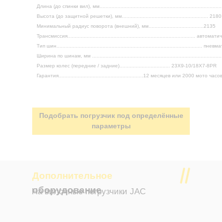
Длина (до спинки вил), мм................................................................................
Высота (до защитной решетки), мм.......................................................... 2180
Минимальный радиус поворота (внешний), мм.....................................2135
Трансмиссия...................................................................................... автома
Тип шин.................................................................................................. пн
Ширина по шинам, мм .....................................................................................
Размер колес (передние / задние).................................. 23Х9-10/18X7-8PR
Гарантия.........................................................12 месяцев или 2000 мото часо
Подобрать погрузчик под определённые
параметры
Дополнительное
оборудование
На вилочные погрузчики JAC