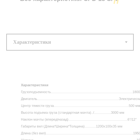
Тип двигателя ...........................................................................................
Электрический
Номинальная грузоподъёмность ................................................................
1 800 (кг)
Максимальная высота подъёма .........................................................
Характеристики
(метров)
Грузоподъемность.......................................................................................180
Батарея (Напряжение/мощность).....................................................
Двигатель.......................................................................................Электричес
ампер-час
Центр тяжести груза................................................................................500 м
Доп. опции
Высота подъема груза (стандартная мачта)../..................3000 мм
.........................................................................................................................
Наклон мачты (вперед/назад)...............................................................6°/12°
Габариты вил (Длина*Ширина*Толщина)............1200x100x35 мм
Длина (без вил).............................................................................................
Ширина...........................................................................................................