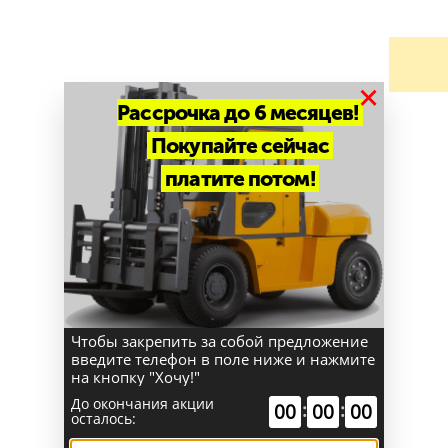
×
Рассрочка до 6 месяцев!
Лизинг вилочной техники
Покупайте сейчас
Получите наше предложение
платите потом!
Чтобы закрепить за собой предложение
введите телефон в поле ниже и нажмите
на кнопку "Хочу!"
До окончания акции
:
:
00
00
00
осталось:
Узнайте о приобретении техники JAC