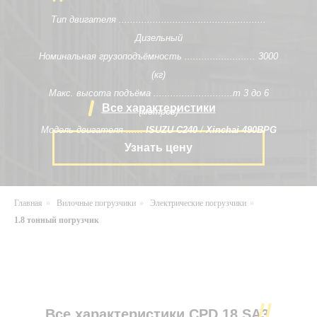
Тип двигателя ....................................................
Дизельный
Номинальная грузоподъёмность .........................
3000
(кг)
Макс. высота подъёма ............................т
3 до 6
Все характеристики
(метров)
Модель двигателя ......
ISUZU C240
/
Xinchai 490BPG
Узнать цену
Главная
»
Вилочные погрузчики
»
Электрические погрузчики
»
1.8 тонный погрузчик
Все характеристики CPD 18 SA3