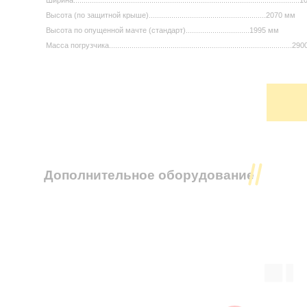
Высота (по защитной крыше).........................................................2070 мм
Высота по опущенной мачте (стандарт)...............................1995 мм
Масса погрузчика.........................................................................................290
Электропогрузчик JAC CPD 18 SA3
(Китай) - вилочный электрический
погрузчик для транспортировки и
Дополнительное оборудование
подъема грузов г/п 1800 кг на высоту
до 6 метров на складе, производстве и
в магазине.
Высота подъема 6000 мм.
Грузоподъемность 1800 кг.
Батарея АКБ: 48/500 в/Ач