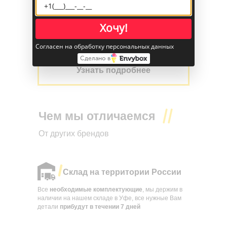
в лизинг у
Еврокара Евразия
Хочу!
Нужна техника в лизинг
Согласен на обработку персональных данных
Сделано в
Узнать подробнее
Чем мы отличаемся
От других брендов
Склад на территории России
Все
необходимые комплектующие
, мы держим в
наличии на нашем складе в Уфе, все нужные Вам
детали
прибудут в течении
7 дней