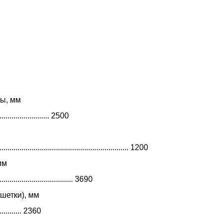
ы, мм
............................ 2500
................................................................... 1200
мм
........................................ 3690
шетки), мм
............... 2360