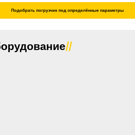
Ширина по шинам, мм
Подобрать погрузчик под определённые параметры
.................................пневматические
...........................................
.......................................
Минимальный радиус по
................................. 3360
......... 12 месяцев или 2000 мото
Размер колес (передние / 
борудование
14PR