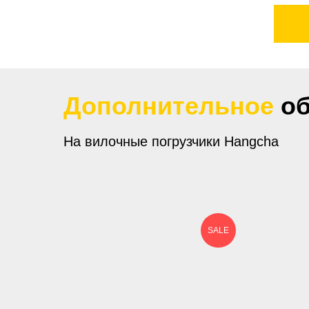
Тип шин
................................................................
Страна производитель ДВС ................................
Китай
Гарантия ............................................
Дополнительное
о
часов
На вилочные погрузчики Hangcha
SALE