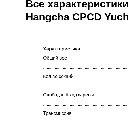
Все характеристики
Hangcha CPCD Yuch
Характеристики
Общий вес
......................................................................
Кол-во секций
Модель двигателя .......
Yuchai YC4A115Z
.........................................................................
Доп. опции .................................
........
Свободный ход каретки
........................................................................
Трансмиссия
........................................................................