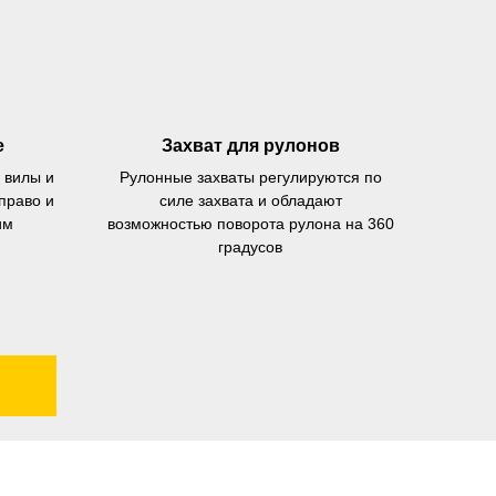
е
Захват для рулонов
 вилы и
Рулонные захваты регулируются по
право и
силе захвата и обладают
им
возможностью поворота рулона на 360
Чтобы закрепить за
градусов
собой предложение
введите телефон в поле
ниже и нажмите на кнопку
"Хочу!"
До окончания акции осталось:
00
00
00
часы
минуты
секунды