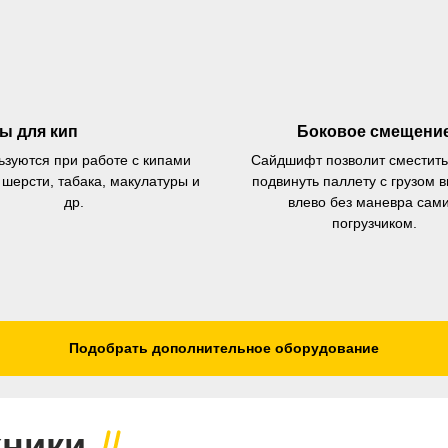
ы для кип
Боковое смещени
ьзуются при работе с кипами
Сайдшифт позволит сместить
 шерсти, табака, макулатуры и
подвинуть паллету с грузом в
др.
влево без маневра сам
погрузчиком.
 месяцев! Покупайте сейчас
атите потом!
срочку платежа на 90 дней!
Подобрать дополнительное оборудование
хники