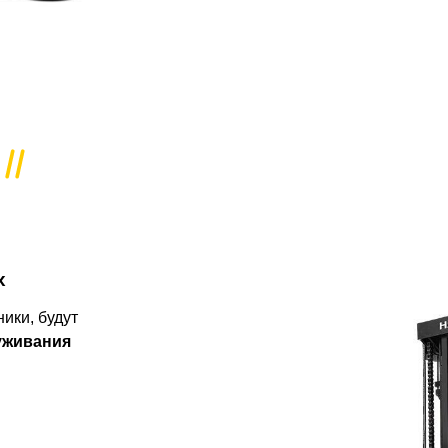
х
ики, будут
уживания