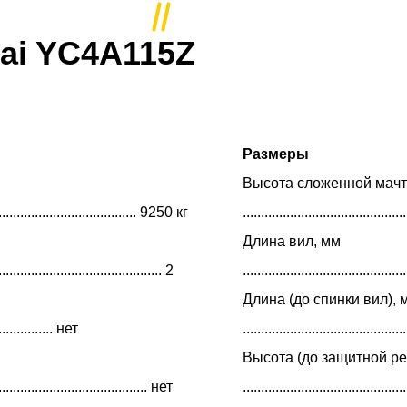
ai YC4A115Z
Размеры
Высота сложенной мачт
.......................................... 9250 кг
..........................................
Длина вил, мм
.............................................. 2
...........................................
Длина (до спинки вил), 
................. нет
..........................................
Высота (до защитной ре
........................................... нет
.........................................