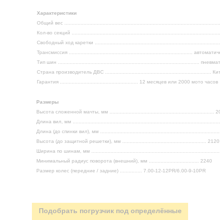
Характеристики
Общий вес ......................................................................................................
Кол-во секций .....................................................................................................
Свободный ход каретки ....................................................................................
Трансмиссия .................................................................................... автомат
Тип шин ................................................................................................ пн
Страна производитель ДВС ........................................................................ К
Гарантия ..................................................... 12 месяцев или 2000 мото часов
Размеры
Высота сложенной мачты, мм ....................................................................... 
Длина вил, мм ..................................................................................................
Длина (до спинки вил), мм ...............................................................................
Высота (до защитной решетки), мм ......................................................... 2120
Ширина по шинам, мм .....................................................................................
Минимальный радиус поворота (внешний), мм .................................. 2240
Размер колес (передние / задние) ............... 7.00-12-12PR/6.00-9-10PR
Подобрать погрузчик под определённые