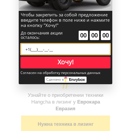
Получите наше предложение
Чтобы закрепить за собой предложение
введите телефон в поле ниже и нажмите
на кнопку "Хочу!"
До окончания акции
:
:
00
00
00
осталось:
Хочу!
Согласен на обработку персональных данных
Сделано в
Узнайте о приобретении техники
Hangcha в лизинг у
Еврокара
Евразия
Нужна техника в лизинг