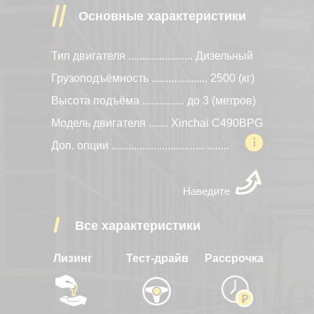
Основные характеристики
Тип двигателя ....................... Дизельный
Грузоподъёмность .................... 2500 (кг)
Высота подъёма ............... до 3 (метров)
Модель двигателя ....... Xinchai C490BPG
Доп. опции .................................
........
Наведите
Все характеристики
Лизинг
Тест-драйв
Рассрочка