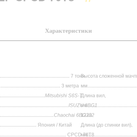
Характеристики
................................................... 7 тонн
Высота сложенной мачт
.......................................... 3 метра
мм.......................................
...............................
Mitsubishi S6S-Т
Длина вил,
...............................................................ISUZU 6BG1
мм..........................................
и CPCD 10
.....................................................Chaochai 6BG332
1220
.......................... Япония / Китай
Длина (до спинки вил),
......................................................... CPCD 70Т8
мм........................................