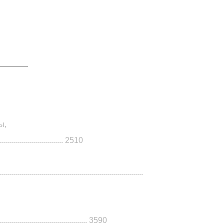
ы,
................................. 2510
......................................................................
............................................ 3590