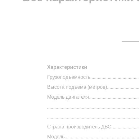
Характеристики
Двигателя..
ISUZU C240
/
Xinchai 490BPG
Грузоподъемность.............................................
Высота подъема (метров).................................
Модель двигателя..............................................
...................................................................
Все характеристик
.................................................................
Страна производитель ДВС..........................
Модель.........................................................