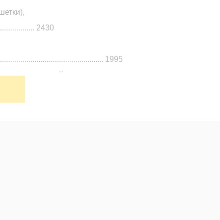
шетки),
.................... 2430
..................................................... 1995
ворота (внешний),
3480
.........................................................
...............................................................
адние)............. 8.25-15-14PR/8.25-15-
.............................. 12 месяцев или 2000