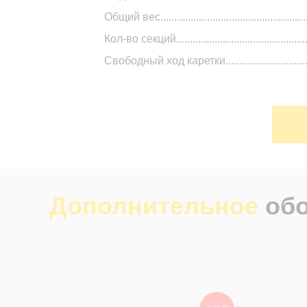
Общий вес........................................................
Кол-во секций.....................................................
Свободный ход каретки.......................................
Дополнительное
об