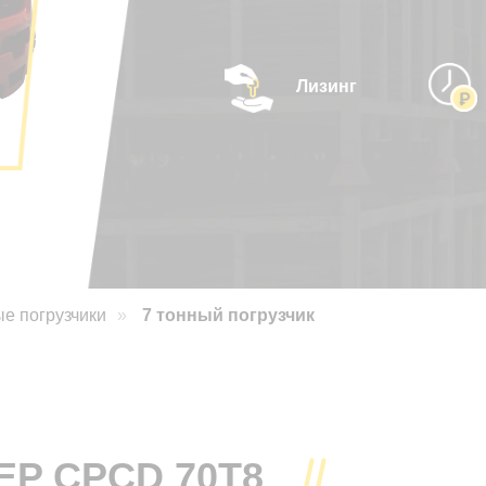
Лизинг
Купить
е погрузчики
»
7 тонный погрузчик
EP CPCD 70Т8