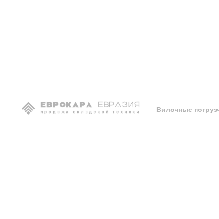
Дизельные погрузчик
Дизельный вилочны
JAC
CPCD 10
70Т8
Вилочные погруз
Дизельные вилочный
10