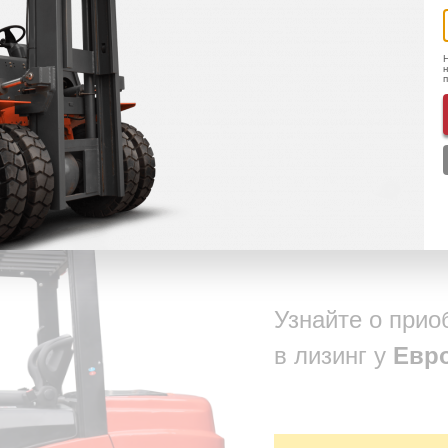
Подобрать дополнительное оборудование
Н
н
хники
Узнайте о прио
в лизинг у
Евр