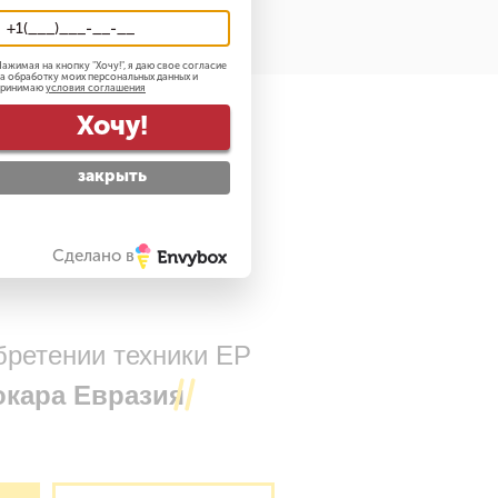
ажимая на кнопку "
Хочу!
", я даю свое согласие
а обработку моих персональных данных и
принимаю
условия соглашения
Хочу!
закрыть
Сделано в
бретении техники EP
окара Евразия