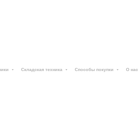
й погрузчик
EP CPCD
Основные характеристи
чики
Складская техника
Способы покупки
О нас
 погрузчик JAC CPCD
Все характеристики