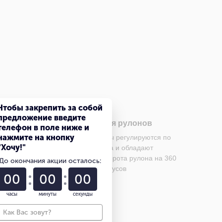
Чтобы закрепить за собой
предложение введите
е
Захват для рулонов
телефон в поле ниже и
нажмите на кнопку
 вилы и
Рулонные захваты регулируются по
"Хочу!"
право и
силе захвата и обладают
им
возможностью поворота рулона на 360
До окончания акции осталось:
градусов
00
00
00
часы
минуты
секунды