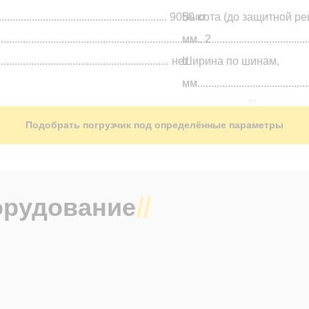
.......................................................... 9050 кг
Высота (до защитной ре
.................................................................... 2
мм......................................
.................................................... нет
Ширина по шинам,
мм........................................
Минимальный радиус по
Подобрать погрузчик под определённые параметры
мм................................... 
Трансмиссия.............................
автоматическая
Тип шин...................................
орудование
пневматические
Размер колес (передние / з
14PR
Гарантия.........................
мото часов