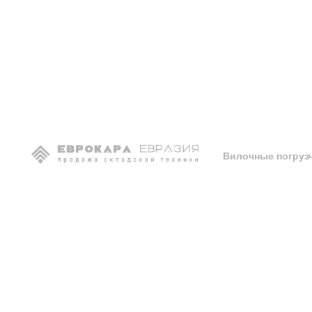
Дизельные погрузчик
Дизельный вилочны
JAC
CPCD 10
18T8
Вилочные погруз
Дизельные вилочный
10