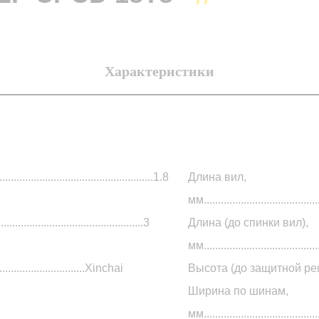
Характеристики
...............................................1.8
Длина вил,
мм.........................................
.........................................3
Длина (до спинки вил),
мм........................................
и CPCD 10
............................Xinchai
Высота (до защитной решетки), мм
Ширина по шинам,
мм........................................