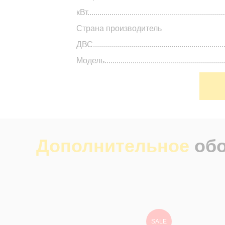
кВт....................................................................
Страна производитель
ДВС..............................................................
Модель.......................................................
тонн
Общий
вес.................................................................
Кол-во
Дополнительное
об
секций...............................................................
Высота сложенной мачты,
мм................................................................
Свободный ход
каретки............................................................
SALE