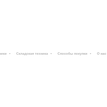
й погрузчик
EP CPCD
Основные характеристи
чики
Складская техника
Способы покупки
О нас
 погрузчик JAC CPCD
Все характеристики