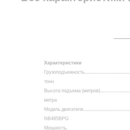
Характеристики
Двигателя..
ISUZU C240
/
Xinchai 490BPG
Грузоподъемность..............................................
тонн
Высота подъема (метров)...................................
метра
Все характеристик
Модель двигателя..........................................
NB485BPG
Мощность,