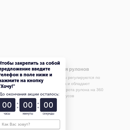
Чтобы закрепить за собой
предложение введите
е
Захват для рулонов
телефон в поле ниже и
 вилы и
Рулонные захваты регулируются по
нажмите на кнопку
право и
силе захвата и обладают
"Хочу!"
им
возможностью поворота рулона на 360
До окончания акции осталось:
градусов
00
00
00
часы
минуты
секунды