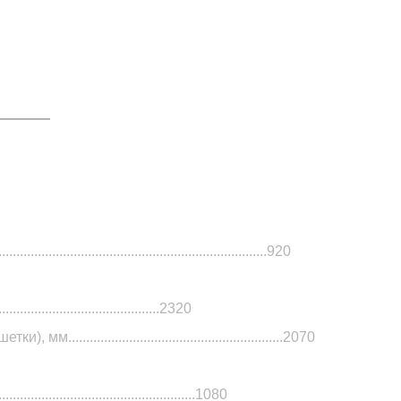
..........................................................................920
.............................................2320
............................................................2070
.......................................................1080