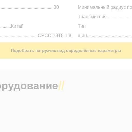
..............................................30
Минимальный радиус поворота 
Трансмиссия.........................
.............Китай
Тип
.....................................CPCD 18T8 1.8
шин...................................
Размер колес (передние / з
Подобрать погрузчик под определённые параметры
Гарантия........................
..................................................2900 кг
орудование
...........................................................2
..........1995
................................нет