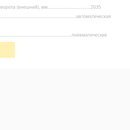
(внешний), мм.....................................2035
..............................................................автоматическая
.................................................................пневматические
адние).................6.50-10-10PR/5.00-8-10PR
.................................12 месяцев или 2000 мото часов