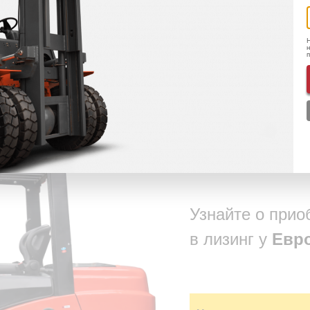
Подобрать дополнительное оборудование
Н
н
хники
Узнайте о прио
в лизинг у
Евр