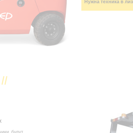
Нужна техника в ли
х
ики, будут