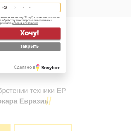
ажимая на кнопку "
Хочу!
", я даю свое согласие
а обработку моих персональных данных и
принимаю
условия соглашения
Хочу!
закрыть
Сделано в
бретении техники EP
окара Евразия