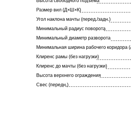
Высота свободного подъёма
...................
.........................................................................................................................
Размер вил (Д×Ш×К)
.............................
Угол наклона мачты (перед./задн.)
............
...............
Минимальный радиус поворота
Минимальный диаметр разворота
...........
Минимальная ширина рабочего коридора (
Клиренс рамы (без нагрузки)
...................
Клиренс до мачты (без нагрузки)
..............
..................
Высота верхнего ограждения
.....................................
Свес (передн.)