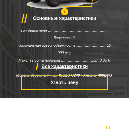
100
Основные характеристики
Тип двигателя ....................................................
Бензиновый
Номинальная грузоподъёмность ......................... 10
000
(кг)
Макс. высота подъёма ............................от
3 до 6
Все характеристики
(метров)
Модель двигателя ......
ISUZU C240
/
Xinchai 490BPG
Узнать цену