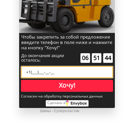
SALE
Чтобы закрепить за собой предложение
введите телефон в поле ниже и нажмите
на кнопку "Хочу!"
До окончания акции
:
:
00
00
00
осталось:
Хочу!
Согласен на обработку персональных данных
Сделано в
Шины - Суперэластик