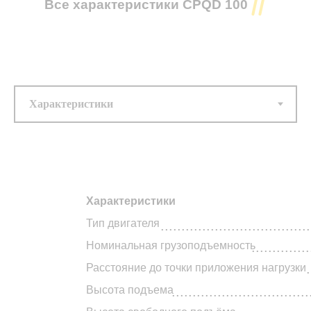
Все характеристики CPQD 100
Тип двигателя
.......................................................................................................................
Номинальная грузоподъёмность ................................................................
Характеристики
10
000
(кг)
Тип двигателя
....................................
Максимальная высота подъёма ..........................................................
Номинальная грузоподъемность
..............
(метров)
Модель двигателя ..........................................................
YUCHAI YC
.
Расстояние до точки приложения нагрузки
CA4DF3
Высота подъема
.................................
Доп. опции