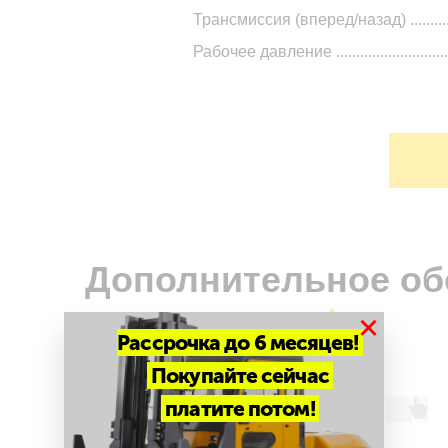
Трансмиссия (вперед/назад) ...........
Рабочее давление ............................
Дополнительное об
×
Рассрочка до 6 месяцев!
Покупайте сейчас
платите потом!