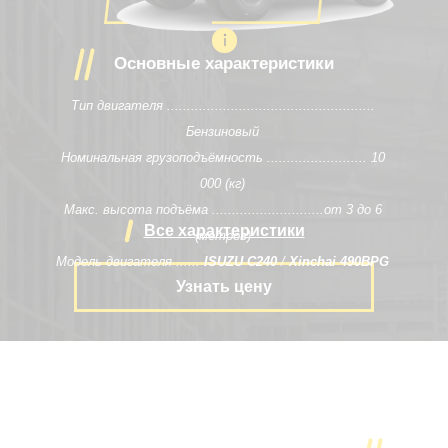
100
Основные характеристики
Тип двигателя ....................................................
Бензиновый
Номинальная грузоподъёмность ......................... 10
000
(кг)
Макс. высота подъёма ............................от
3 до 6
Все характеристики
(метров)
Модель двигателя ......
ISUZU C240
/
Xinchai 490BPG
Узнать цену