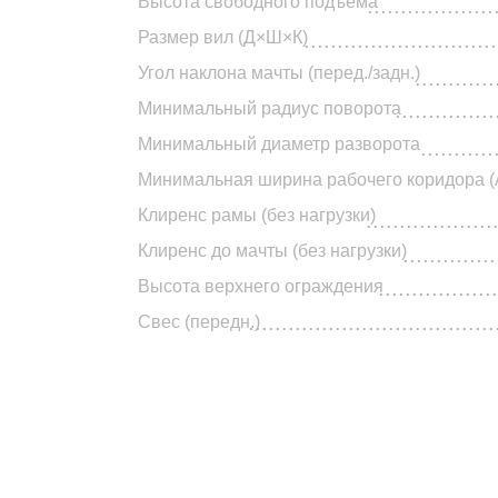
Высота свободного подъёма
...................
.........................................................................................................................
Размер вил (Д×Ш×К)
.............................
Угол наклона мачты (перед./задн.)
............
...............
Минимальный радиус поворота
Минимальный диаметр разворота
...........
Минимальная ширина рабочего коридора (
Клиренс рамы (без нагрузки)
...................
Клиренс до мачты (без нагрузки)
..............
..................
Высота верхнего ограждения
.....................................
Свес (передн.)