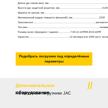
Длина (до спинки вил), мм................................................................................
Высота (до защитной решетки), мм.......................................................... 2130
Ширина по шинам, мм......................................................................................
Минимальный радиус поворота (внешний), мм.....................................2230
Трансмиссия.......................................................................................автома
Тип шин....................................................................................................п
Размер колес (передние / задние).................7.00-12-12PR/6.00-9-10PR
Гарантия.........................................................12 месяцев или 2000 мото часо
Подобрать погрузчик под определённые
параметры
Дополнительное
оборудование
На вилочные погрузчики JAC