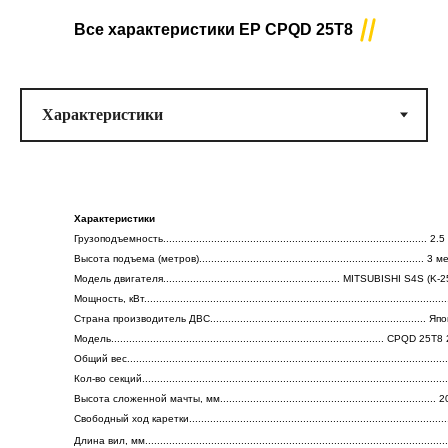
Все характеристики
EP CPQD 25T8
Тип двигателя
............................................................................................................
Номинальная грузоподъёмность ................................................................
2 500 (кг)
Максимальная высота подъёма .................................................................
3 (метра)
Все характеристики CPCD 10
Модель двигателя .............................................................................
Характеристики
S4S (К-25)
Грузоподъемность........................................................................................ 
Высота подъема (метров)........................................................................... 3 
Доп. опции
Модель двигателя........................................................... MITSUBISHI S4S (K-2
.........................................................................................................................
Мощность, кВт...................................................................................................
Страна производитель ДВС........................................................................ Я
Модель........................................................................................... CPQD 25
Общий вес........................................................................................................
Кол-во секций......................................................................................................
Высота сложенной мачты, мм........................................................................ 
Свободный ход каретки.....................................................................................
Длина вил, мм...................................................................................................