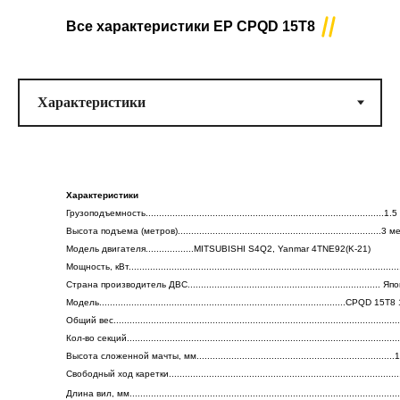
Все характеристики
EP CPQD 15T8
Тип двигателя
............................................................................................................
Номинальная грузоподъёмность ................................................................
1 500 (кг)
Максимальная высота подъёма .................................................................
3 (метра)
Все характеристики CPCD 10
Модель двигателя ....................................................... MI
Характеристики
4TNE92(K-21)
Грузоподъемность.........................................................................................
Высота подъема (метров)............................................................................3 
Доп. опции
Модель двигателя..................MITSUBISHI S4Q2, Yanmar 4TNE92(K-21)
.........................................................................................................................
Мощность, кВт...................................................................................................
Страна производитель ДВС........................................................................ Я
Модель............................................................................................CPQD 15
Общий вес........................................................................................................
Кол-во секций......................................................................................................
Высота сложенной мачты, мм.........................................................................
Свободный ход каретки.....................................................................................
Длина вил, мм...................................................................................................