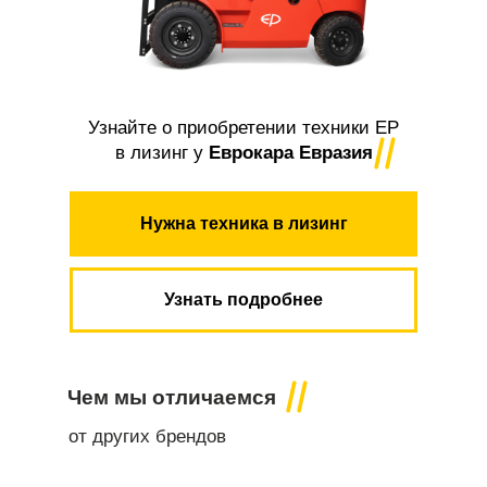
введите телефон в поле ниже и нажмите на
кнопку "Хочу!"
До окончания акции
:
:
06
51
44
осталось:
Узнайте о приобретении техники EP
в лизинг у
Еврокара Евразия
Хочу!
Согласен на обработку персональных данных
Нужна техника в лизинг
Сделано в
Узнать подробнее
Чем мы отличаемся
от других брендов