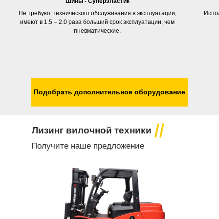
Шины - Суперэластик
Не требуют технического обслуживания в эксплуатации,
Испол
имеют в 1.5 – 2.0 раза больший срок эксплуатации, чем
пневматические.
×
Подобрать дополнительное оборудование
Рассрочка до 6 месяцев!
Покупайте сейчас
Лизинг вилочной техники
платите потом!
Получите наше предложение
Чтобы закрепить за собой предложение