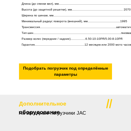
Длина (до спинки вил), мм................................................................................
Высота (до защитной решетки), мм.......................................................... 2070
Ширина по шинам, мм......................................................................................
Минимальный радиус поворота (внешний), мм.....................................1995
Трансмиссия.......................................................................................автома
Тип шин....................................................................................................п
Размер колес (передние / задние).................6.50-10-10PR/5.00-8-10PR
Гарантия.........................................................12 месяцев или 2000 мото часо
Подобрать погрузчик под определённые
параметры
Дополнительное
оборудование
На вилочные погрузчики JAC