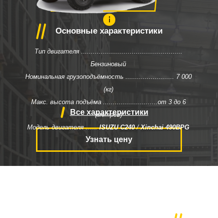
70
Основные характеристики
Тип двигателя ....................................................
Бензиновый
Номинальная грузоподъёмность ......................... 7
000
(кг)
Макс. высота подъёма ............................от
3 до 6
Все характеристики
(метров)
Модель двигателя ......
ISUZU C240
/
Xinchai 490BPG
Узнать цену