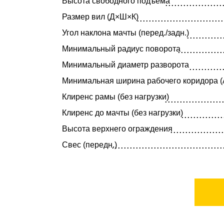
Высота свободного подъёма
...................
.........................................................................................................................
Размер вил (Д×Ш×К)
.............................
Угол наклона мачты (перед./задн.)
............
...............
Минимальный радиус поворота
Минимальный диаметр разворота
...........
Минимальная ширина рабочего коридора (
Клиренс рамы (без нагрузки)
...................
Клиренс до мачты (без нагрузки)
..............
..................
Высота верхнего ограждения
.....................................
Свес (передн.)