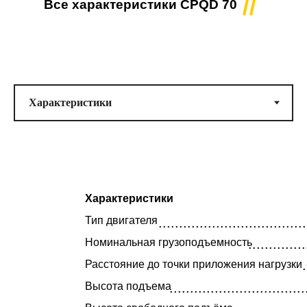
Все характеристики CPQD 70
Тип двигателя
.......................................................................................................................
Номинальная грузоподъёмность .................................................................
Характеристики
7
000
(кг)
Тип двигателя
....................................
Максимальная высота подъёма ..........................................................
Номинальная грузоподъемность
..............
(метров)
Модель двигателя ..........................................................
YUCHAI YC
.
Расстояние до точки приложения нагрузки
CA4DF3
Высота подъема
.................................
Доп. опции