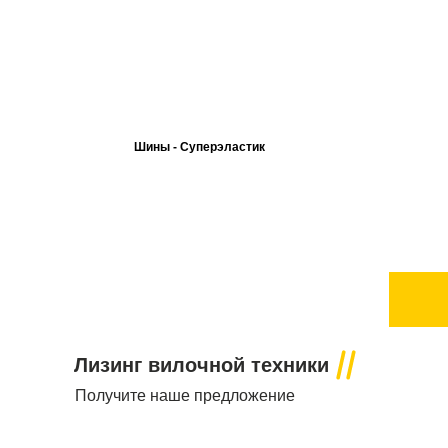
Шины - Суперэластик
×
Рассрочка до 6 месяцев!
Покупайте сейчас
платите потом!
Лизинг вилочной техники
Получите наше предложение
Чтобы закрепить за собой предложение