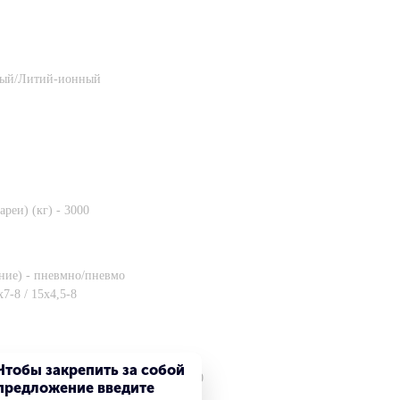
тный/Литий-ионный
ареи) (кг) - 3000
дние) - пневмно/пневмо
7-8 / 15х4,5-8
хШхВ), мм - 2175х1060х2040
Чтобы закрепить за собой
0, 3300, 4000, 4500, 4800, 5500, 6000
предложение введите