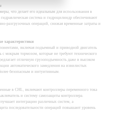
ы
еры, что делает его идеальным для использования в
гидравлическая система и гидроцилиндр обеспечивают
но-разгрузочных операций, снижая временные затраты и
ые характеристики
онентами, включая подъемный и приводной двигатель
ь с мокрым тормозом, которые не требуют технического
редлагает отличную грузоподъемность даже в высоком
кции автоматического замедления на извилистых
 более безопасным и интуитивным.
енные в CHL, включают контроллеры переменного тока
выключатель и систему самозащиты контроллера.
лучшает интеграцию различных систем, а
ащита последовательности операций повышают уровень