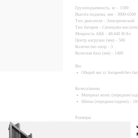
Грузоподъемность, кг - 1500
Высота подъема, мм - 3000-6500
Тип двигателя - Электрический
Тип батареи - Свинцово-кисло
Мощность АКБ - 48/440 В/Ач
Центр нагрузки (мм) - 500
Количество опор - 3
Колесная база (мм) - 1400
Вес
Общий вес (с батареей/без бат
Колеса/шины
Материал колес (передние/за
Шины (передние/задние) - 18х
Размеры
Габариты машины без вил (Д
Высота подъема вил (мм) - 300
Свободный подъем (мм) - 90