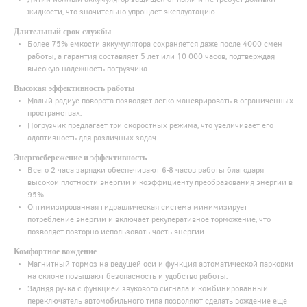
жидкости, что значительно упрощает эксплуатацию.
Длительный срок службы
Более 75% емкости аккумулятора сохраняется даже после 4000 смен
работы, а гарантия составляет 5 лет или 10 000 часов, подтверждая
высокую надежность погрузчика.
Высокая эффективность работы
Малый радиус поворота позволяет легко маневрировать в ограниченных
пространствах.
Погрузчик предлагает три скоростных режима, что увеличивает его
адаптивность для различных задач.
Энергосбережение и эффективность
Всего 2 часа зарядки обеспечивают 6-8 часов работы благодаря
высокой плотности энергии и коэффициенту преобразования энергии в
95%.
Оптимизированная гидравлическая система минимизирует
потребление энергии и включает рекуперативное торможение, что
позволяет повторно использовать часть энергии.
Комфортное вождение
Магнитный тормоз на ведущей оси и функция автоматической парковки
на склоне повышают безопасность и удобство работы.
Задняя ручка с функцией звукового сигнала и комбинированный
переключатель автомобильного типа позволяют сделать вождение еще