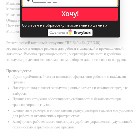
Максимальная скорость подъема (с грузом/без груза): 310/450 мм/с
Максимально преодолеваемый уклон (с грузом/без груза): 16-27%
Хочу!
Макс. тяговое усилие (с грузом/без груза): 21000 N
Общая масса (с /без батареи): 6720 кг
Согласен на обработку персональных данных
Напряжение/Ёмкость аккумулятора: 80/600 В/А·ч
Мощность тягового эл/двигателя (S2-60 мин.): 18 кВт
Сделано в
Электрический вилочный погрузчик TRF E40-4Z4 (CPD40)
это надёжное и мощное решение для работы в складской и промышленной
логистике. Высокая грузоподъёмность, энергоэффективность и удобство
эксплуатации делают его оптимальным выбором для интенсивных нагрузок.
Преимущества:
Грузоподъёмность 4 тонны позволяет эффективно работать с тяжёлыми
грузами.
Электропривод снижает эксплуатационные затраты и исключает вредные
выбросы.
Прочная конструкция обеспечивает устойчивость и безопасность при
транспортировке грузов.
Компактные размеры и минимальный радиус разворота делают его удобным
для работы в ограниченных пространствах.
Комфортное рабочее место оператора с удобным управлением, улучшенной
обзорностью и эргономичным креслом.