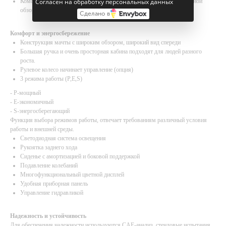
Комфорт оператора достигается за счёт удобного управления, отличной
Согласен на обработку персональных данных
обзорности и эргономичного кресла.
Сделано в
Комфорт и энергосбережение
Конструкция мачты с широким обзором, широкий вид спереди
Большая ручка и очень просторная кабина подходят для людей разного
роста.
Рулевое колесо начинает управление (опция)
3 режима работы (P,E,S)
- P-мощный
- E-экономичный
- S-энергосберегающий
Функция выбора режимов работы, отвечает требованиям различный условия
работы и внешней среды.
Светодиодная система освещения
Рукоятка заднего хода
Сиденье с амортизацией и боковой поддержкой
Подавление колебаний
Многофункциональный цветной дисплей
Удобная приборная панель
Управление гидравликой
Надежность и устойчивость
Для обеспечения надежности используются CAE-анализ, стендовые испытания