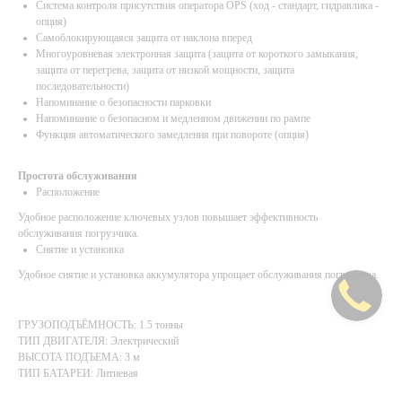
Система контроля присутствия оператора OPS (ход - стандарт, гидравлика -
опция)
Самоблокирующаяся защита от наклона вперед
Многоуровневая электронная защита (защита от короткого замыкания,
защита от перегрева, защита от низкой мощности, защита
последовательности)
Напоминание о безопасности парковки
Напоминание о безопасном и медленном движении по рампе
Функция автоматического замедления при повороте (опция)
Простота обслуживания
Расположение
Удобное расположение ключевых узлов повышает эффективность
обслуживания погрузчика.
Снятие и установка
Удобное снятие и установка аккумулятора упрощает обслуживания погрузчика.
ГРУЗОПОДЪЁМНОСТЬ: 1.5 тонны
ТИП ДВИГАТЕЛЯ: Электрический
ВЫСОТА ПОДЪЕМА: 3 м
ТИП БАТАРЕИ: Литиевая