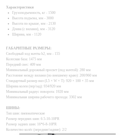
Характеристики
Грузоподъемность, кг - 1500
Высота подъема, мм - 3000
Высота по крыше, мм - 2130
Длина (с вилами), мм - 3120
Ширина, мм - 1120
ГАБАРИТНЫЕ РАЗМЕРЫ:
Свободный ход мачты h2, мм - 155
Колесная база: 1475 мм
Передний свес: 409 мм
Минимальный дорожный просвет (под мачтой): 280 мм
Расстояние между вилами (по внешнему краю): 200/960 мм
Стандартный размер вил (L5 × W × T): 920 × 100 × 35 мм
Ширина колеи (пер/зад): 934/920 мм
Минимальный радиус поворота: 1920 мм
Минимальная ширина рабочего прохода: 3302 мм
ШИНЫ:
Тип шин: пневматические
Размер передних шин: 6.5-10-10PR
Размер задних шин: 16*6-8-10PR
Количество колёс (передние/задние): 2/2