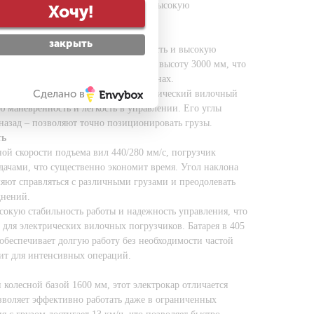
го электропогрузчика обеспечивают высокую
Хочу!
луатации.
закрыть
 5420 кг, что придает ему стабильность и высокую
однимать грузы весом до 3500 кг на высоту 3000 мм, что
 на складах и в производственных зонах.
Сделано в
0 мм и длиной вил в 1070 мм, электрический вилочный
ю маневренность и легкость в управлении. Его углы
 назад – позволяют точно позиционировать грузы.
ть
ой скорости подъема вил 440/280 мм/с, погрузчик
адачами, что существенно экономит время. Угол наклона
ляют справляться с различными грузами и преодолевать
днений.
сокую стабильность работы и надежность управления, что
для электрических вилочных погрузчиков. Батарея в 405
обеспечивает долгую работу без необходимости частой
дит для интенсивных операций.
 колесной базой 1600 мм, этот электрокар отличается
зволяет эффективно работать даже в ограниченных