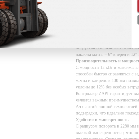
технические характеристики это
эффективность и удобство в эксп
Технические характеристики
Общий вес погрузчика составляет
грузоподъемность. Он способен п
делает его идеальным для работы
С свободным ходом каретки в 10
погрузчик обеспечивает отличну
наклона мачты – 6° вперед и 12°
Производительность и мощнос
С мощности 12 кВт и максимальн
способен быстро справляться с з
мачты и клиренс в 130 мм позво
уклоны до 12% без особых затру
Контроллер ZAPI гарантирует вы
является важным преимуществом 
Ач с литий-ионной технологией 
подзарядки, что идеально подхо
Удобство и маневренность
С радиусом поворота в 2280 мм и
высокой маневренностью, что по