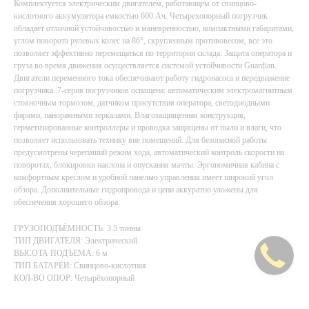
Комплектуется электрическим двигателем, работающем от свинцово-
кислотного аккумулятора емкостью 600 Ач. Четырехопорный погрузчик
обладает отличной устойчивостью и маневренностью, компактными габаритами,
углом поворота рулевых колес на 86°, скругленным противовесом, все это
позволяет эффективно перемещаться по территории склада. Защита оператора и
груза во время движения осуществляется системой устойчивости Guardian.
Двигатели переменного тока обеспечивают работу гидронасоса и передвижение
погрузчика. 7-серия погрузчиков оснащена: автоматическим электромагнитным
стояночным тормозом, датчиком присутствия оператора, светодиодными
фарами, панорамными зеркалами. Влагозащищенная конструкция,
герметизированные контроллеры и проводка защищены от пыли и влаги, что
позволяет использовать технику вне помещений. Для безопасной работы
предусмотрены черепаший режим хода, автоматический контроль скорости на
поворотах, блокировки наклона и опускания мачты. Эргономичная кабина с
комфортным креслом и удобной панелью управления имеет широкий угол
обзора. Дополнительные гидропровода и цепи аккуратно уложены для
обеспечения хорошего обзора.
ГРУЗОПОДЪЁМНОСТЬ: 3.5 тонны
ТИП ДВИГАТЕЛЯ: Электрический
ВЫСОТА ПОДЪЕМА: 6 м
ТИП БАТАРЕИ: Свинцово-кислотная
КОЛ-ВО ОПОР: Четырёхопорный