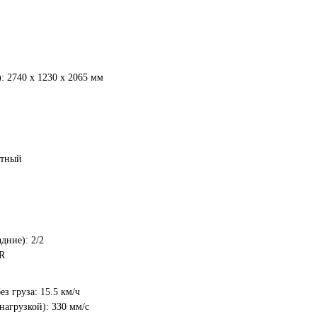
 2740 x 1230 x 2065 мм
отный
Чтобы закрепить за
собой предложение
введите телефон в поле
ниже и нажмите на кнопку
дние): 2/2
"Хочу!"
PR
До окончания акции осталось:
00
00
00
з груза: 15.5 км/ч
нагрузкой): 330 мм/с
часы
минуты
секунды