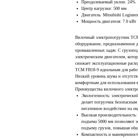
Преодолеваемый уклон: 24%
Центр нагрузки: 500 мм
Двигатель: Mitsubishi Logisnex
Мощность двигателя: 7.0 кВт
Н
Вилочный электропогрузчик TCM
н
оборудование, предназначенное 
промышленных задач. С грузопо
электрическим двигателем, кото
снижает эксплуатационные расхо
TCM FB18-9 идеальным для работ
Низкий уровень шума и отсутств
комфортным для использования 
Преимущества вилочного электр
Экологичность: электрически
делает погрузчик безопасным
негативное воздействие на о
Высокая производительность:
подъема 5000 мм позволяют 
подъему грузов, повышая об
Компактность и маневренност