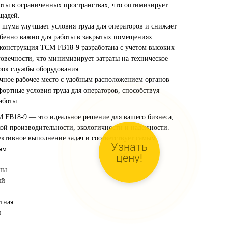
оты в ограниченных пространствах, что оптимизирует
щадей.
 шума улучшает условия труда для операторов и снижает
обенно важно для работы в закрытых помещениях.
 конструкция TCM FB18-9 разработана с учетом высоких
говечности, что минимизирует затраты на техническое
рок службы оборудования.
чное рабочее место с удобным расположением органов
ортные условия труда для операторов, способствуя
аботы.
 FB18-9 — это идеальное решение для вашего бизнеса,
ой производительности, экологичности и надежности.
ективное выполнение задач и соответствует самым
Узнать
ям.
цену!
ны
ий
тная
й