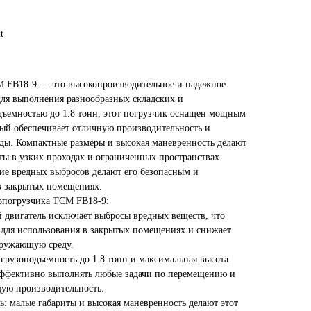
t
ажимая на кнопку "
Хочу!
", я даю свое согласие
 FB18-9 — это высокопроизводительное и надежное
а обработку моих персональных данных и
принимаю
условия соглашения
для выполнения разнообразных складских и
Хочу!
дъемностью до 1.8 тонн, этот погрузчик оснащен мощным
рый обеспечивает отличную производительность и
ды. Компактные размеры и высокая маневренность делают
закрыть
ы в узких проходах и ограниченных пространствах.
ие вредных выбросов делают его безопасным и
в закрытых помещениях.
Сделано в
опогрузчика TCM FB18-9:
й двигатель исключает выбросы вредных веществ, что
 для использования в закрытых помещениях и снижает
кружающую среду.
 грузоподъемность до 1.8 тонн и максимальная высота
эффективно выполнять любые задачи по перемещению и
щую производительность.
ь: малые габариты и высокая маневренность делают этот