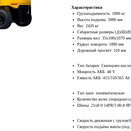
Характеристики
Грузоподъемность: 1800 кг
Высота подъема: 5000 мм
Вес: 2420 кг
Габаритные размеры (ДхШхВ):
Размеры вил: 35x100x1070 мм
Радиус поворота: 1880 мм
Дорожный просвет: 110 мм
Тип батареи: Свинцово-кисл
Мощность АКБ: 48 V
Емкость АКБ: 415/510/565 Ah
Тип шин: пневматические
 месяцев! Покупайте сейчас
Количество колес (передние/за
атите потом!
Шины: 21x8-9 14PR/5.00-8 8
срочку платежа на 90 дней!
Скорость движения с грузом/бе
Скорость подъёма мачты (под 