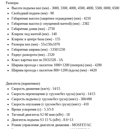
Размеры
Высота подъема вил (мм) - 3000, 3300, 4000, 4500, 4800, 5500, 6000, 6500
Свободный подъем (мм) - 90
Габаритная высота (защитное ограждение) (мм) - 4210
Габаритная высота (с опущенной мачтой) (мм) - 2382
Габаритная длина (мм) - 2750
Клиренс под мачтой (мм) - 140
Клиренс в центре базы (мм) - 155
Размеры вил (мм) - 55x150x1070
Габаритная ширина (мм) - 1350/1250
Радиус разворота (мм) - 2520
Класс каретки вил по ISO2328 - 3А
Ширина прохода с паллетом 1000×1200 (поперек) (мм) - 4290
Ширина прохода с паллетом 800×1200 (вдоль) (мм) - 4420
Двигатель (вариативно)
Скорость движения (км/ч) - 14/15
Скорость перемещения (с грузом/без груза) (км/ч) - 14/15
Скорость подъема (с грузом/без груза) (мм/с) - 300/490
Скорость опускания (с грузом/без груза) (мм/с) - 410
Время ускорения (с) - 5.3/5.0
Тяговый двигатель S2 60 мин (кВт) - 18
Двигатель подъема S3 15 % (кВт) - 8.6+13
Режим управления двигателя движения - MOSFET/AC