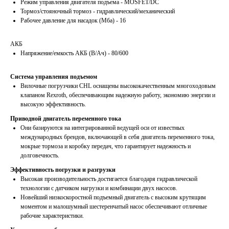
Режим управления двигателя подъема - MOSFET/DC
Тормоз/стояночный тормоз - гидравлический/механический
Рабочее давление для насадок (Мба) - 16
АКБ
Напряжение/емкость АКБ (В/Ач) - 80/600
Система управления подъемом
Вилочные погрузчики CHL оснащены высококачественным многоходовым
клапаном Rexroth, обеспечивающим надежную работу, экономию энергии и
высокую эффективность.
Приводной двигатель переменного тока
Они базируются на интегрированной ведущей оси от известных
международных брендов, включающей в себя двигатель переменного тока,
мокрые тормоза и коробку передач, что гарантирует надежность и
долговечность.
Эффективность погрузки и разгрузки
Высокая производительность достигается благодаря гидравлической
технологии с датчиком нагрузки и комбинации двух насосов.
Новейший низкоскоростной подъемный двигатель с высоким крутящим
моментом и малошумный шестеренчатый насос обеспечивают отличные
рабочие характеристики.