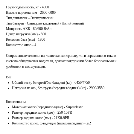
Грузоподъемность, кг - 4000
Высота подъема, мм - 2600-6000
Тип двигателя - Электрический
Тип батареи - Свинцово-кислотный / Литий-ионный
Мощность АКБ - 80/600 В/Ач
Центр нагрузки (мм) - 500
Колесная база (мм) - 1800
Количество опор - 4
Современные технологии, такие как контроллер тяги переменного тока и
система обнаружения водителя, делают погрузчики более безопасными и
удобными в эксплуатации.
Вес
Общий вес (с батареей/без батареи) (кг) - 6450/4750
Нагрузка на ось, без груза (передняя/задняя) (кг) - 2900/3550
Колеса/шины
Материал колес (передние/задние) - Superelastic
Размер передних колес (мм) - 250-15PR
Размер задних колес (мм) - 21X8-9PR
Количество колес, х-ведущие (передние/задние) - 2/2