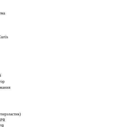
ема
urtis
Чтобы закрепить за
собой предложение
введите телефон в поле
ниже и нажмите на кнопку
"Хочу!"
й
До окончания акции осталось:
тор
00
00
00
рмания
часы
минуты
секунды
перэластик)
8PR
8PR