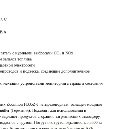
ажимая на кнопку "
Хочу!
", я даю свое согласие
а обработку моих персональных данных и
принимаю
условия соглашения
Хочу!
.8 V
закрыть
 В/А
Сделано в
игатель с нулевыми выбросами CO₂ и NOx
е запахов топлива
дартной электросети
опроводов и подвеска, создающие дополнительное
плектация устройствами мониторинга заряда и состояния
чик Zoomlion FB35Z-J четырехопорный, оснащен мощным
üller (Германия). Подходит для использования в
е выделяет продуктов сгорания, загрязняющих атмосферу.
поддонов с грузом. Погрузчик грузоподъемностью 3500 кг
000 мм. Комплектация с надежным литий-ионным АКБ