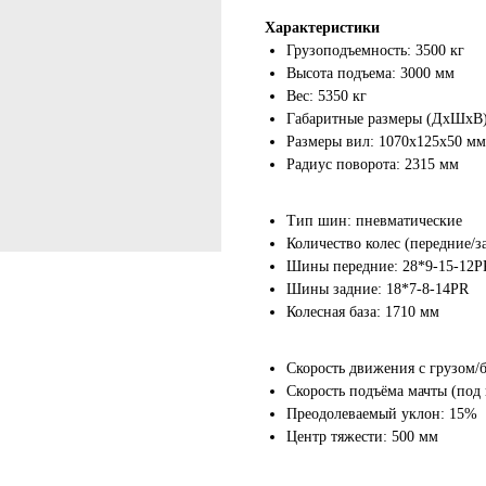
 месяцев! Покупайте сейчас
Характеристики
Грузоподъемность: 3500 кг
атите потом!
Высота подъема: 3000 мм
срочку платежа на 90 дней!
Вес: 5350 кг
Габаритные размеры (ДхШхВ):
Размеры вил: 1070х125х50 мм
Радиус поворота: 2315 мм
Тип шин: пневматические
Количество колес (передние/за
Шины передние: 28*9-15-12P
Н
н
Шины задние: 18*7-8-14PR
Колесная база: 1710 мм
Скорость движения с грузом/б
Скорость подъёма мачты (под 
Преодолеваемый уклон: 15%
Центр тяжести: 500 мм