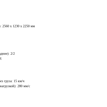
введите телефон в поле
ниже и нажмите на кнопку
"Хочу!"
До окончания акции осталось:
00
00
00
 2560 x 1230 x 2250 мм
часы
минуты
секунды
дние): 2/2
R
ажимая на кнопку "
Хочу!
", я даю свое согласие
а обработку моих персональных данных и
принимаю
условия соглашения
Хочу!
ез груза: 15 км/ч
закрыть
нагрузкой): 280 мм/с
Сделано в