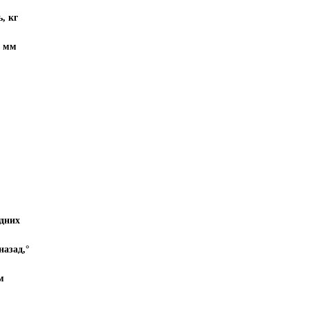
, кг
, мм
адних
назад,°
Чтобы закрепить за
собой предложение
м
введите телефон в поле
ниже и нажмите на кнопку