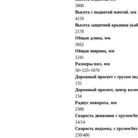
атите потом!
3000
Высота с поднятой мачтой, мм
срочку платежа на 90 дней!
4159
Высота защитной крышки (каб
2178
Общая длина, мм
3662
Общая ширина, мм
1241
Размеры вил, мм
Н
н
50×125×1070
Дорожный просвет с грузом по
135
Дорожный просвет, центр коле
134
Радиус поворота, мм
2380
Скорость движения с грузом/без
14/14
Скорость подъема, с грузом/без
250/400