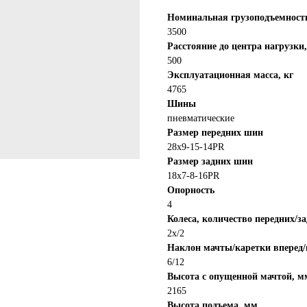
Номинальная грузоподъемность
3500
Расстояние до центра нагрузки
500
Эксплуатационная масса, кг
4765
Шины
пневматические
Размер передних шин
28x9-15-14PR
Размер задних шин
18x7-8-16PR
Опорность
4
Колеса, количество передних/з
2х/2
Наклон мачты/каретки вперед/
6/12
Высота с опущенной мачтой, м
2165
 месяцев! Покупайте сейчас
Высота подъема, мм