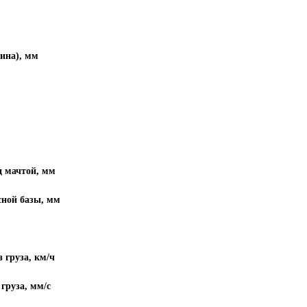
"Хочу!"
До окончания акции осталось:
00
00
00
ина), мм
часы
минуты
секунды
ажимая на кнопку "
Хочу!
", я даю свое согласие
а обработку моих персональных данных и
принимаю
условия соглашения
д мачтой, мм
Хочу!
сной базы, мм
закрыть
 груза, км/ч
Сделано в
 груза, мм/с