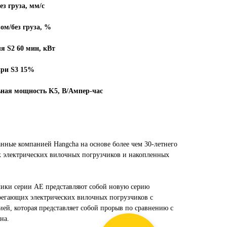
ез груза, мм/с
ом/без груза, %
я S2 60 мин, кВт
при S3 15%
ная мощность K5, В/Ампер-час
анные компанией Hangcha на основе более чем 30-летнего
к электрических вилочных погрузчиков и накопленных
чики серии AE представляют собой новую серию
регающих электрических вилочных погрузчиков с
ей, которая представляет собой прорыв по сравнению с
на.