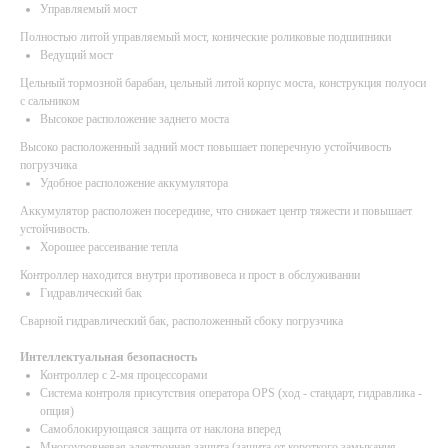
Управляемый мост
Полностью литой управляемый мост, конические роликовые подшипники
Ведущий мост
Цельный тормозной барабан, цельный литой корпус моста, конструкция полуоси
с сальником
Высокое расположение заднего моста
Высоко расположенный задний мост повышает поперечную устойчивость
погрузчика
Удобное расположение аккумулятора
Аккумулятор расположен посередине, что снижает центр тяжести и повышает
устойчивость.
Хорошее рассеивание тепла
Контроллер находится внутри противовеса и прост в обслуживании
Гидравлический бак
Сварной гидравлический бак, расположенный сбоку погрузчика
Интеллектуальная безопасность
Контроллер с 2-мя процессорами
Система контроля присутствия оператора OPS (ход - стандарт, гидравлика -
опция)
Самоблокирующаяся защита от наклона вперед
Многоуровневая электронная защита (защита от короткого замыкания,