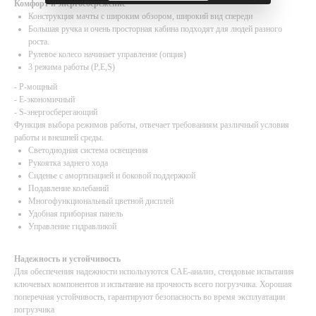
Комфорт и энергосбережение
Конструкция мачты с широким обзором, широкий вид спереди
Большая ручка и очень просторная кабина подходят для людей разного
роста.
Рулевое колесо начинает управление (опция)
3 режима работы (P,E,S)
- P-мощный
- E-экономичный
- S-энергосберегающий
Функция выбора режимов работы, отвечает требованиям различный условия
работы и внешней среды.
Светодиодная система освещения
Рукоятка заднего хода
Сиденье с амортизацией и боковой поддержкой
Подавление колебаний
Многофункциональный цветной дисплей
Удобная приборная панель
Управление гидравликой
Надежность и устойчивость
Для обеспечения надежности используются CAE-анализ, стендовые испытания
ключевых компонентов и испытание на прочность всего погрузчика. Хорошая
поперечная устойчивость, гарантируют безопасность во время эксплуатации
погрузчика