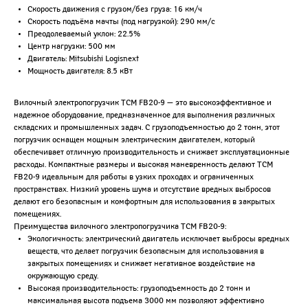
Скорость движения с грузом/без груза: 16 км/ч
Скорость подъёма мачты (под нагрузкой): 290 мм/с
Преодолеваемый уклон: 22.5%
Чтобы закрепить за собой предложение
Центр нагрузки: 500 мм
введите телефон в поле ниже и нажмите на
Двигатель: Mitsubishi Logisnext
кнопку "Хочу!"
Мощность двигателя: 8.5 кВт
До окончания акции
:
:
06
51
44
осталось:
Вилочный электропогрузчик TCM FB20-9 — это высокоэффективное и
надежное оборудование, предназначенное для выполнения различных
складских и промышленных задач. С грузоподъемностью до 2 тонн, этот
погрузчик оснащен мощным электрическим двигателем, который
Хочу!
обеспечивает отличную производительность и снижает эксплуатационные
расходы. Компактные размеры и высокая маневренность делают TCM
Согласен на обработку персональных данных
FB20-9 идеальным для работы в узких проходах и ограниченных
Сделано в
пространствах. Низкий уровень шума и отсутствие вредных выбросов
делают его безопасным и комфортным для использования в закрытых
помещениях.
Преимущества вилочного электропогрузчика TCM FB20-9:
Экологичность: электрический двигатель исключает выбросы вредных
веществ, что делает погрузчик безопасным для использования в
закрытых помещениях и снижает негативное воздействие на
окружающую среду.
Высокая производительность: грузоподъемность до 2 тонн и
максимальная высота подъема 3000 мм позволяют эффективно