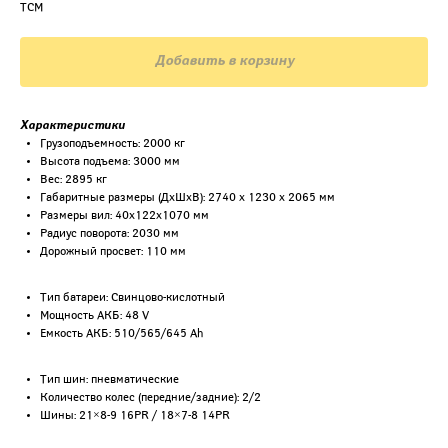
ТСМ
Добавить в корзину
Характеристики
Грузоподъемность: 2000 кг
Высота подъема: 3000 мм
Вес: 2895 кг
Габаритные размеры (ДхШхВ): 2740 x 1230 x 2065 мм
Размеры вил: 40x122x1070 мм
Радиус поворота: 2030 мм
×
Дорожный просвет: 110 мм
Рассрочка до 6 месяцев!
Тип батареи: Свинцово-кислотный
Покупайте сейчас
Мощность АКБ: 48 V
Емкость АКБ: 510/565/645 Ah
платите потом!
Тип шин: пневматические
Количество колес (передние/задние): 2/2
Шины: 21×8-9 16PR / 18×7-8 14PR