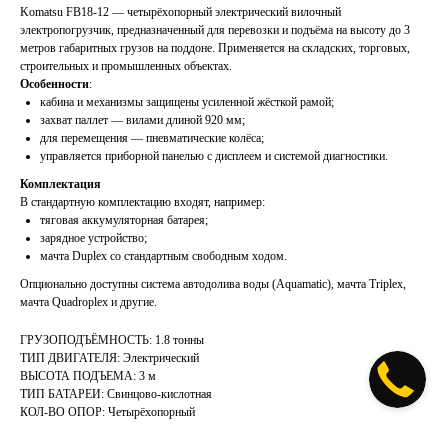
Komatsu FB18-12 — четырёхопорный электрический вилочный
электропогрузчик, предназначенный для перевозки и подъёма на высоту до 3
метров габаритных грузов на поддоне. Применяется на складских, торговых,
строительных и промышленных объектах.
Особенности
:
кабина и механизмы защищены усиленной жёсткой рамой;
захват паллет — вилами длиной 920 мм;
для перемещения — пневматические колёса;
управляется приборной панелью с дисплеем и системой диагностики.
Комплектация
В стандартную комплектацию входят, например:
тяговая аккумуляторная батарея;
зарядное устройство;
мачта Duplex со стандартным свободным ходом.
Опционально доступны система автодолива воды (Aquamatic), мачта Triplex,
мачта Quadroplex и другие.
ГРУЗОПОДЪЁМНОСТЬ: 1.8 тонны
ТИП ДВИГАТЕЛЯ: Электрический
ВЫСОТА ПОДЪЕМА: 3 м
ТИП БАТАРЕИ: Свинцово-кислотная
КОЛ-ВО ОПОР: Четырёхопорный