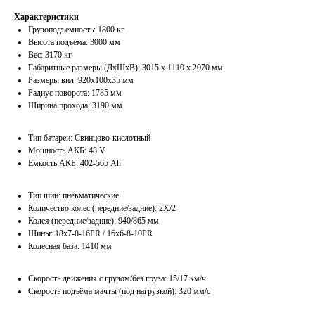
Характеристики
Грузоподъемность: 1800 кг
Высота подъема: 3000 мм
Вес: 3170 кг
Габаритные размеры (ДхШхВ): 3015 x 1110 x 2070 мм
Размеры вил: 920х100х35 мм
Радиус поворота: 1785 мм
Ширина прохода: 3190 мм
Тип батареи: Свинцово-кислотный
Мощность АКБ: 48 V
Емкость АКБ: 402-565 Ah
Тип шин: пневматические
Количество колес (передние/задние): 2Х/2
Колея (передние/задние): 940/865 мм
Шины: 18х7-8-16PR / 16x6-8-10PR
Колесная база: 1410 мм
Скорость движения с грузом/без груза: 15/17 км/ч
Скорость подъёма мачты (под нагрузкой): 320 мм/с