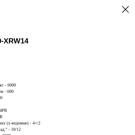
0-XRW14
кг - 6000
мм - 600
00
14PR
PR
них (х-ведомые) - 4×/2
д,° - 10/12