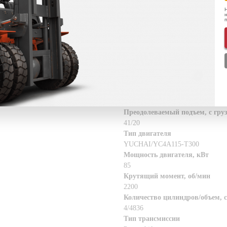
Ширина прохода для поддонов 8
Н
н
5280
Радиус поворота, мм
3280
Скорость движения с грузом/без
27/30
Скорость подъема, с грузом/без 
0.540/0.580
Скорость опускания, с грузом/бе
0.480/0.420
Преодолеваемый подъем, с груз
41/20
Тип двигателя
YUCHAI/YC4A115-T300
Мощность двигателя, кВт
85
Крутящий момент, об/мин
2200
Количество цилиндров/объем, с
4/4836
Тип трансмиссии