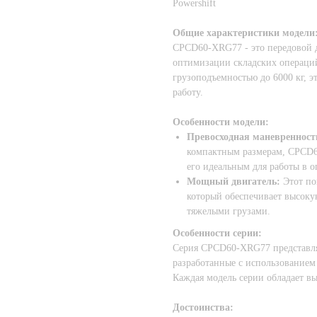
Powershift
Общие характеристики модели
CPCD60-XRG77 - это передовой 
оптимизации складских операци
грузоподъемностью до 6000 кг, 
работу.
Особенности модели:
Превосходная маневренност
компактным размерам, CPCD6
его идеальным для работы в о
Мощный двигатель:
Этот по
который обеспечивает высоку
тяжелыми грузами.
Особенности серии:
Серия CPCD60-XRG77 представля
разработанные с использованием 
Каждая модель серии обладает в
Достоинства: