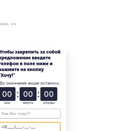
ина), мм
Чтобы закрепить за собой
предложение введите
телефон в поле ниже и
нажмите на кнопку
"Хочу!"
До окончания акции осталось:
 ISO2328
00
00
00
д мачтой, мм
часы
минуты
секунды
сной базы, мм
000х1200 (поперек)