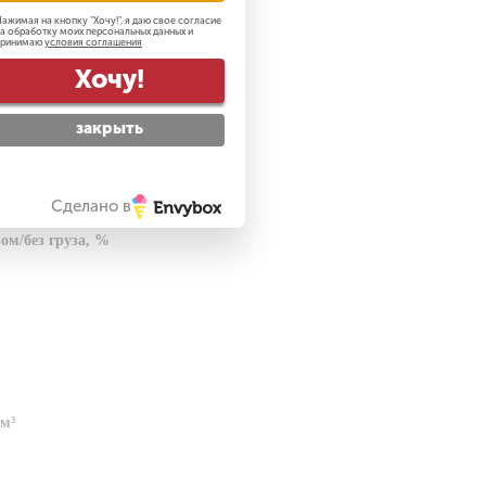
00х1200 (в длину)
ажимая на кнопку "
Хочу!
", я даю свое согласие
а обработку моих персональных данных и
принимаю
условия соглашения
Хочу!
 груза, км/ч
закрыть
груза, м/с
з груза, м/с
Сделано в
ом/без груза, %
м³