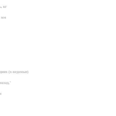
, кг
, мм
адних (х-ведомые)
назад,°
м