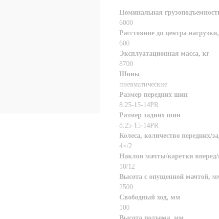
Номинальная грузоподъемность
6000
Расстояние до центра нагрузки
600
Эксплуатационная масса, кг
8700
Шины
пневматические
Размер передних шин
8.25-15-14PR
Размер задних шин
8.25-15-14PR
Колеса, количество передних/з
4×/2
Наклон мачты/каретки вперед/
10/12
Высота с опущенной мачтой, м
2500
Свободный ход, мм
100
Высота подъема, мм