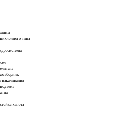
Сделано в
 шины
 циклонного типа
гидросистемы
сел
елитель
хозаборник
й накаливания
 подъема
ачты
стойка капота