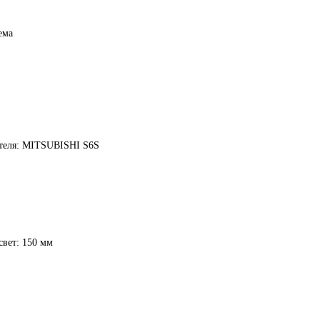
ема
ателя: MITSUBISHI S6S
вет: 150 мм