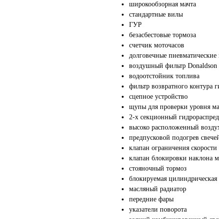
широкообзорная мачта
стандартные вилы
ГУР
безасбестовые тормоза
счетчик моточасов
долговечные пневматические
воздушный фильтр Donaldson
водоотстойник топлива
фильтр возвратного контура 
сцепное устройство
щупы для проверки уровня ма
2-х секционный гидрораспред
высоко расположенный возду
предпусковой подогрев свече
клапан ограничения скорости
клапан блокировки наклона м
стояночный тормоз
блокируемая цилиндрическая 
масляный радиатор
передние фары
указатели поворота