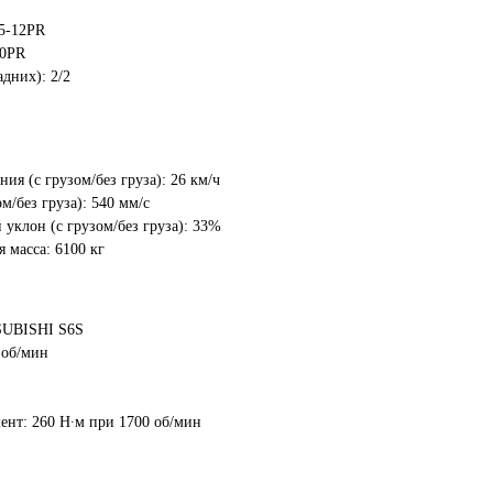
Чтобы закрепить за
собой предложение
15-12PR
введите телефон в поле
10PR
ниже и нажмите на кнопку
адних): 2/2
"Хочу!"
До окончания акции осталось:
00
00
00
ия (с грузом/без груза): 26 км/ч
часы
минуты
секунды
м/без груза): 540 мм/с
уклон (с грузом/без груза): 33%
 масса: 6100 кг
SUBISHI S6S
ажимая на кнопку "
Хочу!
", я даю свое согласие
а обработку моих персональных данных и
принимаю
условия соглашения
 об/мин
Хочу!
нт: 260 Н∙м при 1700 об/мин
закрыть