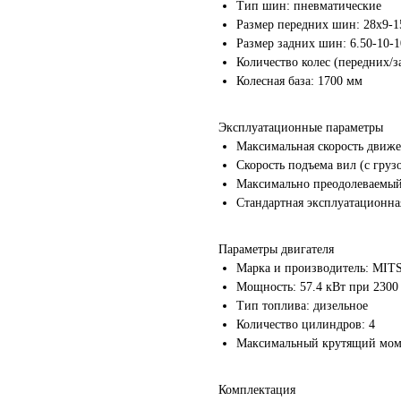
Тип шин: пневматические
Размер передних шин: 28х9-
Размер задних шин: 6.50-10-
 месяцев! Покупайте сейчас
Количество колес (передних/з
Колесная база: 1700 мм
атите потом!
срочку платежа на 90 дней!
Эксплуатационные параметры
Максимальная скорость движен
Скорость подъема вил (с грузо
Максимально преодолеваемый 
Стандартная эксплуатационная
Параметры двигателя
Марка и производитель: MIT
Н
н
Мощность: 57.4 кВт при 2300
Тип топлива: дизельное
Количество цилиндров: 4
Максимальный крутящий моме
Комплектация