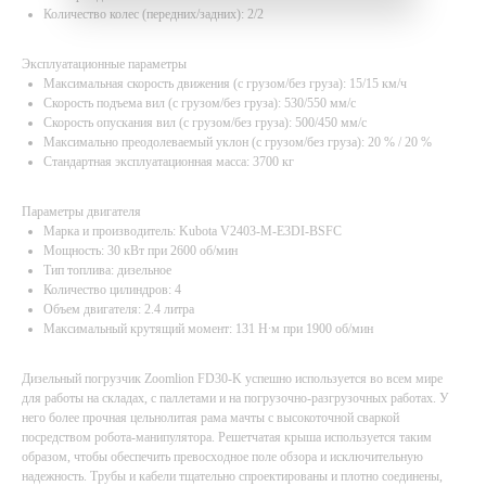
Количество колес (передних/задних): 2/2
Эксплуатационные параметры
Максимальная скорость движения (с грузом/без груза): 15/15 км/ч
Скорость подъема вил (с грузом/без груза): 530/550 мм/с
Скорость опускания вил (с грузом/без груза): 500/450 мм/с
Максимально преодолеваемый уклон (с грузом/без груза): 20 % / 20 %
Стандартная эксплуатационная масса: 3700 кг
Параметры двигателя
Марка и производитель: Kubota V2403-M-E3DI-BSFC
Мощность: 30 кВт при 2600 об/мин
Тип топлива: дизельное
Количество цилиндров: 4
Объем двигателя: 2.4 литра
Максимальный крутящий момент: 131 Н∙м при 1900 об/мин
Дизельный погрузчик Zoomlion FD30-K успешно используется во всем мире
для работы на складах, с паллетами и на погрузочно-разгрузочных работах. У
него более прочная цельнолитая рама мачты с высокоточной сваркой
посредством робота-манипулятора. Решетчатая крыша используется таким
образом, чтобы обеспечить превосходное поле обзора и исключительную
надежность. Трубы и кабели тщательно спроектированы и плотно соединены,