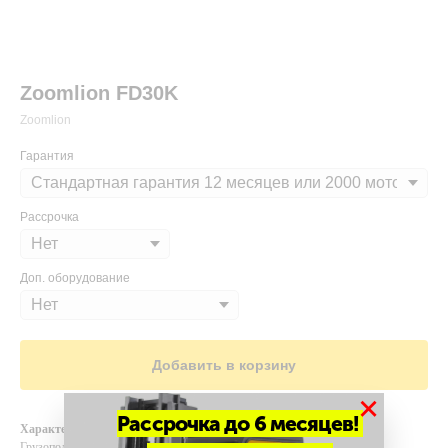
Zoomlion FD30K
Zoomlion
Гарантия
Рассрочка
Доп. оборудование
Добавить в корзину
×
Рассрочка до 6 месяцев!
Характеристики
Грузоподъемность и высота подъема