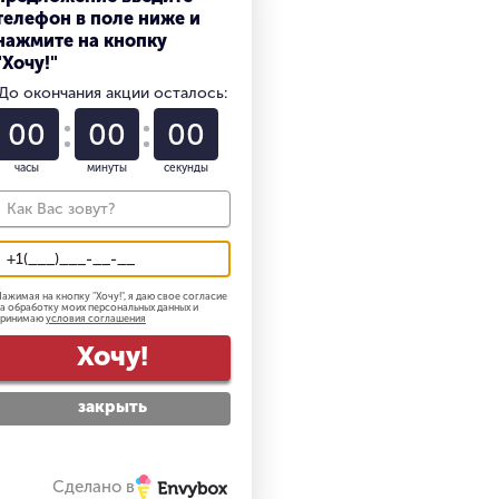
х24PR
телефон в поле ниже и
PR
нажмите на кнопку
адних): 2/2
"Хочу!"
До окончания акции осталось:
00
00
00
ия (с грузом/без груза): 34 км/ч
м/без груза): 230 мм/с
часы
минуты
секунды
уклон (с грузом/без груза): 15%
 масса: 30760 кг
ZU 6BG1Т
ажимая на кнопку "
Хочу!
", я даю свое согласие
об/мин
а обработку моих персональных данных и
принимаю
условия соглашения
Хочу!
нт: 416.5 Н∙м при 1500 об/мин
закрыть
Сделано в