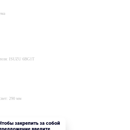
ема
ателя: ISUZU 6BG1Т
вет: 290 мм
Чтобы закрепить за собой
предложение введите