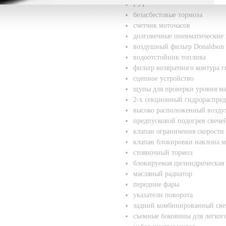
ГУР
безасбестовые тормоза
счетчик моточасов
долговечные пневматические
воздушный фильтр Donaldson
водоотстойник топлива
фильтр возвратного контура 
сцепное устройство
щупы для проверки уровня ма
2-х секционный гидрораспред
высоко расположенный возду
предпусковой подогрев свече
клапан ограничения скорости
клапан блокировки наклона м
стояночный тормоз
блокируемая цилиндрическая 
масляный радиатор
передние фары
указатели поворота
задний комбинированный све
съемные боковины для легкого