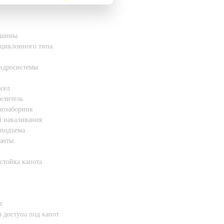
 шины
 циклонного типа
гидросистемы
сел
елитель
хозаборник
й накаливания
 подъема
ачты
стойка капота
т
 доступа под капот