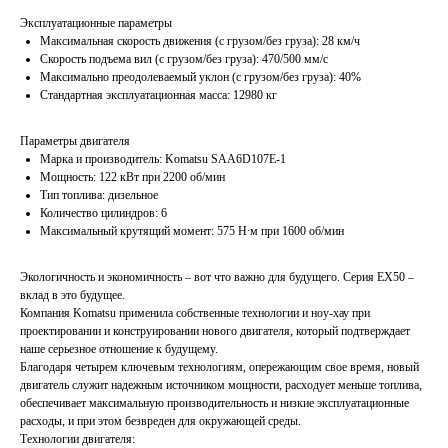
Эксплуатационные параметры
Максимальная скорость движения (с грузом/без груза): 28 км/ч
Скорость подъема вил (с грузом/без груза): 470/500 мм/с
Максимально преодолеваемый уклон (с грузом/без груза): 40%
Стандартная эксплуатационная масса: 12980 кг
Параметры двигателя
Марка и производитель: Komatsu SAA6D107E-1
Мощность: 122 кВт при 2200 об/мин
Тип топлива: дизельное
Количество цилиндров: 6
Максимальный крутящий момент: 575 Н∙м при 1600 об/мин
Экологичность и экономичность – вот что важно для будущего. Серия EX50 –
вклад в это будущее.
Компания Komatsu применила собственные технологии и ноу-хау при
проектировании и конструировании нового двигателя, который подтверждает
наше серьезное отношение к будущему.
Благодаря четырем ключевым технологиям, опережающим свое время, новый
двигатель служит надежным источником мощности, расходует меньше топлива,
обеспечивает максимальную производительность и низкие эксплуатационные
расходы, и при этом безвреден для окружающей среды.
Технологии двигателя: