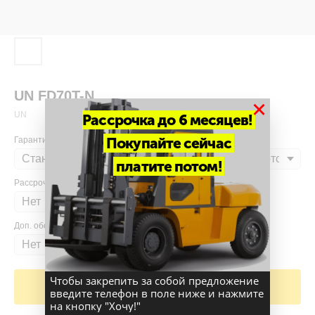
UN FD70T-N
×
UN
Рассрочка до 6 месяцев!
Покупайте сейчас
Гарантия
платите потом!
Рассрочка
Доп. оборудование
Чтобы закрепить за собой предложение
Добавить в корзину
введите телефон в поле ниже и нажмите
на кнопку "Хочу!"