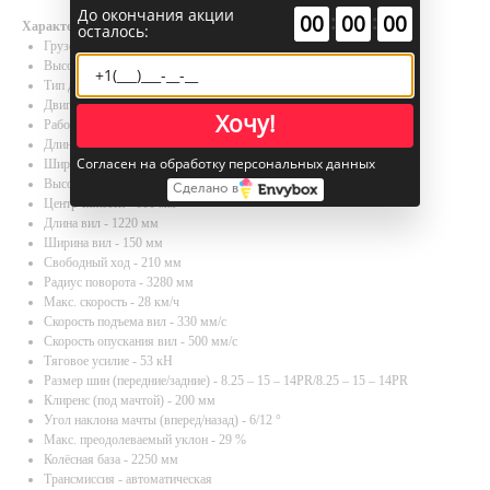
До окончания акции
:
:
00
00
00
Характеристики
осталось:
Грузоподъемность, кг - 7000
Высота подъема, мм - 3000 - 6000
Тип двигателя - Дизель
Двигатель - Isuzu 6BG1, Chaochai BG-6102-06, Cummins QSF3.8
Хочу!
Рабочий вес, кг - 9350
Длина (без вил), мм - 3590
Согласен на обработку персональных данных
Ширина, мм - 1995
Высота по кабине, мм - 2445
Сделано в
Центр тяжести - 600 мм
Длина вил - 1220 мм
Ширина вил - 150 мм
Свободный ход - 210 мм
Радиус поворота - 3280 мм
Макс. скорость - 28 км/ч
Скорость подъема вил - 330 мм/с
Скорость опускания вил - 500 мм/с
Тяговое усилие - 53 кН
Размер шин (передние/задние) - 8.25 – 15 – 14PR/8.25 – 15 – 14PR
Клиренс (под мачтой) - 200 мм
Угол наклона мачты (вперед/назад) - 6/12 °
Макс. преодолеваемый уклон - 29 %
Колёсная база - 2250 мм
Трансмиссия - автоматическая