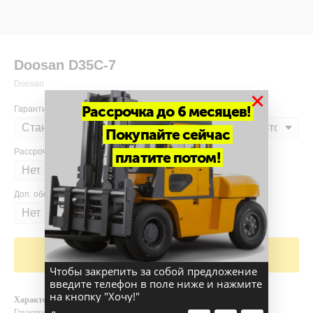
Doosan D35С-7
Doosan
×
Рассрочка до 6 месяцев!
Гарантия
Покупайте сейчас
Рассрочка
платите потом!
Доп. оборудование
Добавить в корзину
Чтобы закрепить за собой предложение
введите телефон в поле ниже и нажмите
на кнопку "Хочу!"
Характеристики
Грузоподъемность и высота подъема