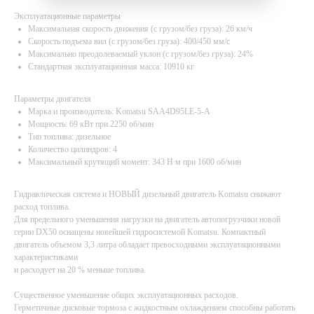
Эксплуатационные параметры
Максимальная скорость движения (с грузом/без груза): 26 км/ч
Скорость подъема вил (с грузом/без груза): 400/450 мм/с
Максимально преодолеваемый уклон (с грузом/без груза): 24%
Стандартная эксплуатационная масса: 10910 кг
Параметры двигателя
Марка и производитель: Komatsu SAA4D95LE-5-А
Мощность: 69 кВт при 2250 об/мин
Тип топлива: дизельное
Количество цилиндров: 4
Максимальный крутящий момент: 343 Н∙м при 1600 об/мин
Гидравлическая система и НОВЫЙ дизельный двигатель Komatsu снижают
расход топлива.
Для предельного уменьшения нагрузки на двигатель автопогрузчики новой
серии DX50 оснащены новейшей гидросистемой Komatsu. Компактный
двигатель объемом 3,3 литра обладает превосходными эксплуатационными
характеристиками
и расходует на 20 % меньше топлива.
Существенное уменьшение общих эксплуатационных расходов.
Герметичные дисковые тормоза с жидкостным охлаждением способны работать