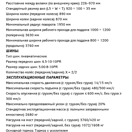
Расстояние между вилами (по внешнему краю): 226–970 мм
Стандартный размер вил (L5 × W × T): 920 × 100 × 35 мм
Ширина колеи (передние колеса): 890 мм
Ширина колеи (задние колеса): 870 мм
Минимальный радиус поворота: 1950 мм
Минимальная ширина рабочего прохода для поддона 1000 × 1200
(поперечно): 3630 мм
Минимальная ширина рабочего прохода для поддона 800 × 1200
(продольно): 3760 мм
ШИНЫ:
Тип шин: пневматические
Размер передних шин: 6.5-10-10PR
Размер задних шин: 5.00-8-10PR
Количество колёс (передние/задние): X = 2/2
ЭКСПЛУАТАЦИОННЫЕ ПАРАМЕТРЫ:
Максимальная скорость движения (с грузом/без груза): 14/15 км/ч
Максимальная скорость подъема (с грузом/без груза): 480/500 мм/с
Скорость опускания (с грузом/без груза): с грузом ≤ 600 мм/с, без груза ≥
300 мм/с
Максимально преодолеваемый уклон (с грузом/без груза): 20%
Стандартная эксплуатационная масса (с полными заправочными
емкостями): 2680 кг
Нагрузка на мост (передний/задний, с грузом): 3760/420 кг
Нагрузка на мост (передний/задний, без груза): 1072/1608 кг
Основной тормоз: Тормоз с усилителем