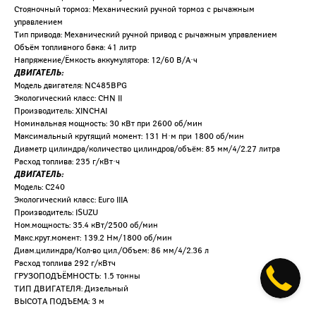
Стояночный тормоз: Механический ручной тормоз с рычажным
управлением
Тип привода: Механический ручной привод с рычажным управлением
Объём топливного бака: 41 литр
Напряжение/Ёмкость аккумулятора: 12/60 В/А·ч
ДВИГАТЕЛЬ:
Модель двигателя: NC485BPG
Экологический класс: CHN II
Производитель: XINCHAI
Номинальная мощность: 30 кВт при 2600 об/мин
Максимальный крутящий момент: 131 Н·м при 1800 об/мин
Диаметр цилиндра/количество цилиндров/объём: 85 мм/4/2.27 литра
Расход топлива: 235 г/кВт·ч
ДВИГАТЕЛЬ:
Модель: C240
Экологический класс: Euro IIIA
Производитель: ISUZU
Ном.мощность: 35.4 кВт/2500 об/мин
Макс.крут.момент: 139.2 Нм/1800 об/мин
Диам.цилиндра/Кол-во цил./Объем: 86 мм/4/2.36 л
Расход топлива 292 г/кВтч
ГРУЗОПОДЪЁМНОСТЬ: 1.5 тонны
ТИП ДВИГАТЕЛЯ: Дизельный
ВЫСОТА ПОДЪЕМА: 3 м