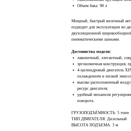
Объем бака: 90 л
Мощный, быстрый вилочный авто
подходит для эксплуатации во д
двухсекционной широкообзорной 
пневматическими шинами.
Достоинства модели:
лаконичный, элегантный, со
эргономичная конструкция, п
4-цилиндровый двигатель XI
охлаждением и низкой эмисс
высоко расположенный возду
ресурс двигателя;
удобный механизм регулировк
поворота.
ГРУЗОПОДЪЁМНОСТЬ: 5 тонн
ТИП ДВИГАТЕЛЯ: Дизельный
ВЫСОТА ПОДЪЕМА: 3 м