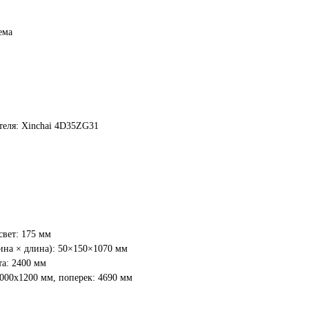
ема
теля: Xinchai 4D35ZG31
вет: 175 мм
ина × длина): 50×150×1070 мм
а: 2400 мм
000х1200 мм, поперек: 4690 мм