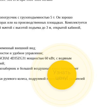
погрузчик с грузоподъемностью 5 т. Он хорошо
ворах или на производственных площадках. Комплектуется
мачтой с высотой подъема до 3 м, открытой кабиной,
временный внешний вид;
ростое и удобное управление;
NCHAI 4D35ZG31 мощностью 60 кВт, с водяным
ией;
хозаборник и большой воздушный канал продлевают
Узнать
цену!
и рулевого колеса, подрулевой переключатель указателей