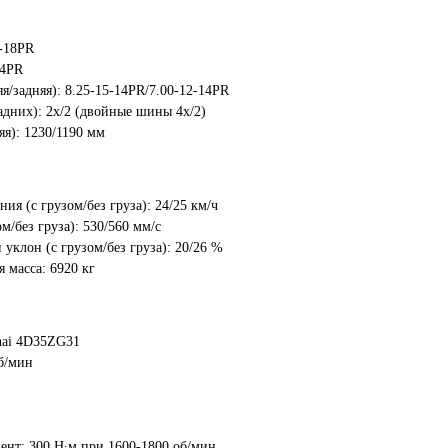
-18PR
14PR
/задняя): 8.25-15-14PR/7.00-12-14PR
адних): 2x/2 (двойные шины 4х/2)
я): 1230/1190 мм
ия (с грузом/без груза): 24/25 км/ч
м/без груза): 530/560 мм/с
клон (с грузом/без груза): 20/26 %
 масса: 6920 кг
hai 4D35ZG31
б/мин
нт: 300 Н∙м при 1600-1800 об/мин