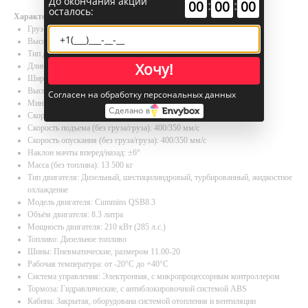
До окончания акции
:
:
00
00
00
осталось:
Характеристики
Грузоподъемность, кг - 25000
Высота подъема, мм - 3000 - 6000
Тип двигателя - Дизель
Хочу!
Длина (без вил), мм - 6890
Ширина, мм - 3420
Высота по кабине, мм - 3550
Согласен на обработку персональных данных
Минимальный радиус поворота: 5500 мм
Сделано в
Скорость движения (без груза/груза): 16/13 км/ч
Скорость подъема (без груза/груза): 400/350 мм/с
Скорость опускания (без груза/груза): 400/350 мм/с
Наклон мачты вперед/назад: ±6°
Масса (без топлива): 13 500 кг
Тип двигателя: Дизельный, шестицилиндровый, турбированный, жидкостное
охлаждение
Модель двигателя: Cummins QSB8.3
Объём двигателя: 8.3 литра
Мощность двигателя: 210 кВт (285 л.с.)
Топливо: Дизельное топливо
Шины: Пневматические, размером 11.00-20
Рабочая температура: от -20°C до +40°C
Система управления: Электронная, с микропроцессорным контроллером
Тормоза: Гидравлические, с антиблокировочной системой ABS
Кабина: Закрытая, оборудована системой отопления и вентиляции