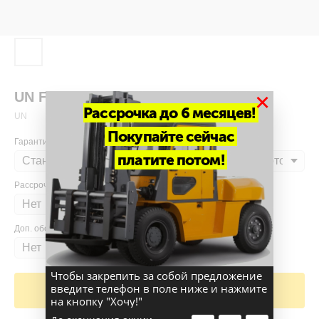
×
UN FD280T
Рассрочка до 6 месяцев!
UN
Покупайте сейчас
Гарантия
платите потом!
Рассрочка
Доп. оборудование
Чтобы закрепить за собой предложение
введите телефон в поле ниже и нажмите
Добавить в корзину
на кнопку "Хочу!"