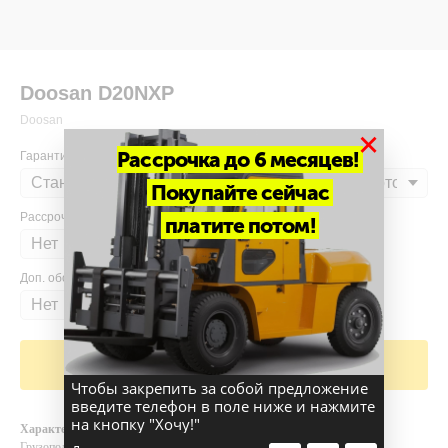
Doosan D20NXP
Doosan
×
Рассрочка до 6 месяцев!
Гарантия
Покупайте сейчас
Рассрочка
платите потом!
Доп. оборудование
Добавить в корзину
Чтобы закрепить за собой предложение
введите телефон в поле ниже и нажмите
на кнопку "Хочу!"
Характеристики
Грузоподъемность и высота подъема