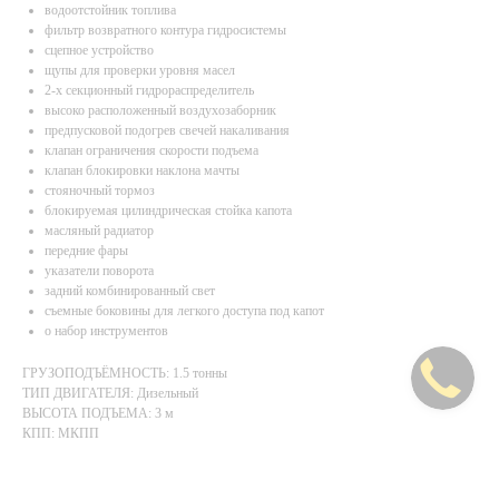
водоотстойник топлива
фильтр возвратного контура гидросистемы
сцепное устройство
щупы для проверки уровня масел
2-х секционный гидрораспределитель
высоко расположенный воздухозаборник
предпусковой подогрев свечей накаливания
клапан ограничения скорости подъема
клапан блокировки наклона мачты
стояночный тормоз
блокируемая цилиндрическая стойка капота
масляный радиатор
передние фары
указатели поворота
задний комбинированный свет
съемные боковины для легкого доступа под капот
o набор инструментов
ГРУЗОПОДЪЁМНОСТЬ: 1.5 тонны
ТИП ДВИГАТЕЛЯ: Дизельный
ВЫСОТА ПОДЪЕМА: 3 м
КПП: МКПП