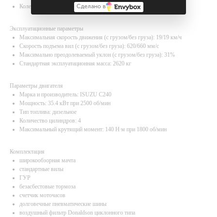
Колесная база: 1425 мм
Сделано в
Эксплуатационные параметры
Максимальная скорость движения (с грузом/без груза): 19/19 км/ч
Скорость подъема вил (с грузом/без груза): 620/660 мм/с
Максимально преодолеваемый уклон (с грузом/без груза): 31%
Стандартная эксплуатационная масса: 2620 кг
Параметры двигателя
Марка и производитель: ISUZU C240
Мощность: 35.4 кВт при 2500 об/мин
Тип топлива: дизельное
Количество цилиндров: 4
Максимальный крутящий момент: 140 Н∙м при 1800 об/мин
Комплектация
широкообзорная мачта
стандартные вилы
ГУР
безасбестовые тормоза
счетчик моточасов
долговечные пневматические шины
воздушный фильтр Donaldson циклонного типа