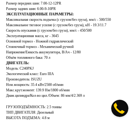
Размер передних шин: 7.00-12-12PR
Размер задних шин: 6.00-9-10PR
ЭКСПЛУАТАЦИОННЫЕ ПАРАМЕТРЫ:
Максимальная скорость подъема (с грузом/без груза), мм/с - 500/550
Максимальное тяговое усилие (с грузом/без груза), кН - 19.3/11.7
Скорость опускания (с грузом/без груза), мм/с - 450/500
Эксплуатационная масса, кг - 3645
Основной тормоз - Ножной гидравлический
Стояночный тормоз - Механический ручной
Напряжение/Емкость аккумулятора, В/Ач - 12/80
Объём топливного бака: 70 л
ДВИГАТЕЛЬ:
Модель: C240PKJ
Экологический класс: Euro IIIA
Производитель: ISUZU
Ном.мощность: 35.4 кВт/2500 об/мин
Макс.крут.момент: 139.9 Нм/1800 об/мин
Диам.цилиндра/Кол-во цил./Объем: 86 мм/4/2.369 л
ГРУЗОПОДЪЁМНОСТЬ: 2.5 тонны
ТИП ДВИГАТЕЛЯ: Дизельный
ВЫСОТА ПОДЪЕМА: 4.8 м