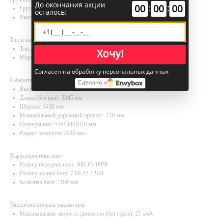
До окончания акции
:
:
00
00
00
Грузоподъемность: 4500 кг
осталось:
Высота подъема: 6000 мм
Тип и марка двигателя
Тип двигателя: Дизель
Хочу!
Марка и производитель двигателя: Perkins 1104D-44
Согласен на обработку персональных данных
Габаритные размеры
Сделано в
Высота: 2265 мм
Длина (без вил): 3245 мм
Ширина: 1430 мм
Минимальный дорожный просвет: 170 мм
Размеры вил: 55х150х1070 мм
Радиус поворота: 2910 мм
Характеристики шин
Размер передних шин: 300-15-18PR
Размер задних шин: 7.00-12-12PR
Колесная база: 2100 мм
Эксплуатационные параметры
Максимальная скорость движения (без груза): 25 км/ч