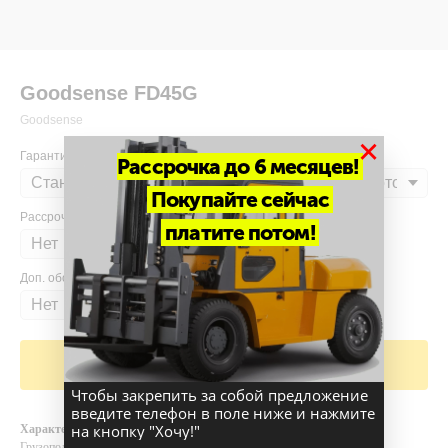
Goodsense FD45G
Goodsense
×
Гарантия
Рассрочка до 6 месяцев!
Покупайте сейчас
Рассрочка
платите потом!
Доп. оборудование
Добавить в корзину
Чтобы закрепить за собой предложение
введите телефон в поле ниже и нажмите
на кнопку "Хочу!"
Характеристики
Грузоподъемность и высота подъема