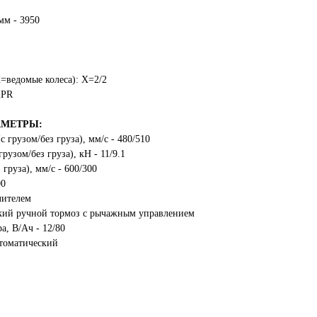
мм - 3950
X=ведомые колеса): X=2/2
2PR
АМЕТРЫ:
 грузом/без груза), мм/с - 480/510
рузом/без груза), кН - 11/9.1
 груза), мм/с - 600/300
00
лителем
кий ручной тормоз с рычажным управлением
, В/Ач - 12/80
томатический