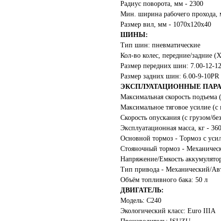
Радиус поворота, мм - 2300
Мин. ширина рабочего прохода, 
Размер вил, мм - 1070х120х40
ШИНЫ:
Тип шин: пневматические
Кол-во колес, передние/задние (
Размер передних шин: 7.00-12-1
Размер задних шин: 6.00-9-10PR
ЭКСПЛУАТАЦИОННЫЕ ПАР
Максимальная скорость подъема (с
Максимальное тяговое усилие (с г
Скорость опускания (с грузом/без
Эксплуатационная масса, кг - 36
Основной тормоз - Тормоз с уси
Стояночный тормоз - Механичес
Напряжение/Емкость аккумулятора
Тип привода - Механический/Ав
Объём топливного бака: 50 л
ДВИГАТЕЛЬ:
Модель: C240
Экологический класс: Euro IIIA