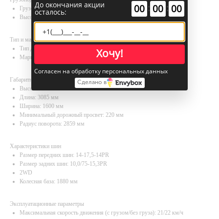
До окончания акции
:
:
00
00
00
Грузоподъемность: 3500 кг
осталось:
Высота подъема: 3000 мм
Тип и марка двигателя
Тип двигателя: Дизель
Хочу!
Марка и производитель двигателя: Mitsubishi S4S (EUIIA)
Согласен на обработку персональных данных
Габаритные размеры
Сделано в
Высота: 2280 мм
Длина: 3085 мм
Ширина: 1600 мм
Минимальный дорожный просвет: 220 мм
Радиус поворота: 2859 мм
Характеристики шин
Размер передних шин: 14-17,5-14PR
Размер задних шин: 10,0/75-15,3PR
2WD
Колесная база: 1880 мм
Эксплуатационные параметры
Максимальная скорость движения (с грузом/без груза): 21/22 км/ч