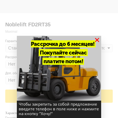
Noblelift FD2RT35
Maximal
×
Гарантия
Рассрочка до 6 месяцев!
Покупайте сейчас
Рассрочка
платите потом!
Доп. оборудование
Добавить в корзину
Чтобы закрепить за собой предложение
введите телефон в поле ниже и нажмите
на кнопку "Хочу!"
Характеристики
Грузоподъемность и высота подъема