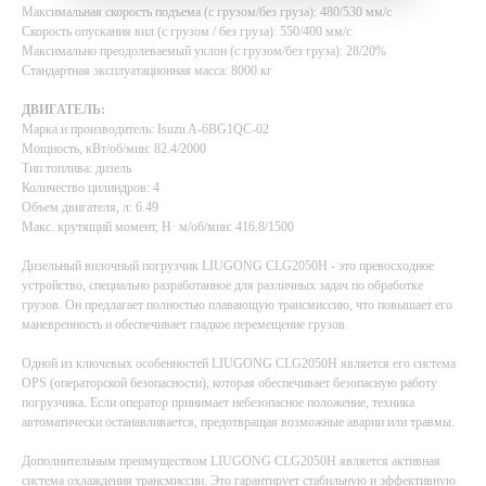
Максимальная скорость подъема (с грузом/без груза): 480/530 мм/с
Скорость опускания вил (с грузом / без груза): 550/400 мм/с
Максимально преодолеваемый уклон (с грузом/без груза): 28/20%
Стандартная эксплуатационная масса: 8000 кг
ДВИГАТЕЛЬ:
Марка и производитель: Isuzu A-6BG1QC-02
Мощность, кВт/об/мин: 82.4/2000
Тип топлива: дизель
Количество цилиндров: 4
Объем двигателя, л: 6.49
Макс. крутящий момент, Н· м/об/мин: 416.8/1500
Дизельный вилочный погрузчик LIUGONG CLG2050H - это превосходное
устройство, специально разработанное для различных задач по обработке
грузов. Он предлагает полностью плавающую трансмиссию, что повышает его
маневренность и обеспечивает гладкое перемещение грузов.
Одной из ключевых особенностей LIUGONG CLG2050H является его система
ОРS (операторской безопасности), которая обеспечивает безопасную работу
погрузчика. Если оператор принимает небезопасное положение, техника
автоматически останавливается, предотвращая возможные аварии или травмы.
Дополнительным преимуществом LIUGONG CLG2050H является активная
система охлаждения трансмиссии. Это гарантирует стабильную и эффективную