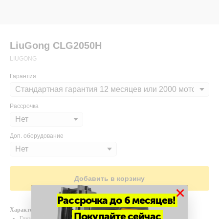
LiuGong CLG2050H
LIUGONG
Гарантия
Рассрочка
Доп. оборудование
Добавить в корзину
×
Рассрочка до 6 месяцев!
Характеристики
Покупайте сейчас
Грузоподъемность, кг - 5000