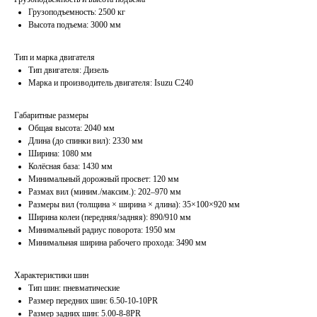
Грузоподъемность: 2500 кг
Высота подъема: 3000 мм
Тип и марка двигателя
Тип двигателя: Дизель
Марка и производитель двигателя: Isuzu C240
Габаритные размеры
Общая высота: 2040 мм
Длина (до спинки вил): 2330 мм
Ширина: 1080 мм
Колёсная база: 1430 мм
Минимальный дорожный просвет: 120 мм
Размах вил (миним./максим.): 202–970 мм
Размеры вил (толщина × ширина × длина): 35×100×920 мм
Ширина колеи (передняя/задняя): 890/910 мм
Минимальный радиус поворота: 1950 мм
Минимальная ширина рабочего прохода: 3490 мм
Характеристики шин
Тип шин: пневматические
Размер передних шин: 6.50-10-10PR
Размер задних шин: 5.00-8-8PR