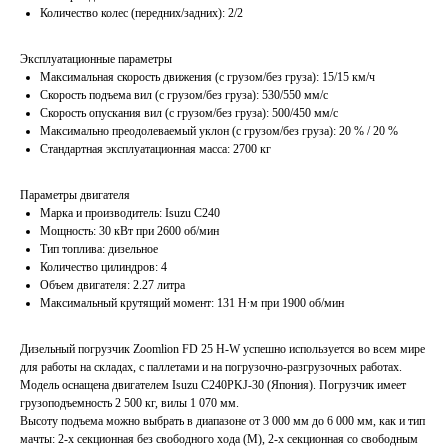
Количество колес (передних/задних): 2/2
Эксплуатационные параметры
Максимальная скорость движения (с грузом/без груза): 15/15 км/ч
Скорость подъема вил (с грузом/без груза): 530/550 мм/с
Скорость опускания вил (с грузом/без груза): 500/450 мм/с
Максимально преодолеваемый уклон (с грузом/без груза): 20 % / 20 %
Стандартная эксплуатационная масса: 2700 кг
Параметры двигателя
Марка и производитель: Isuzu C240
Мощность: 30 кВт при 2600 об/мин
Тип топлива: дизельное
Количество цилиндров: 4
Объем двигателя: 2.27 литра
Максимальный крутящий момент: 131 Н∙м при 1900 об/мин
Дизельный погрузчик Zoomlion FD 25 H-W успешно используется во всем мире
для работы на складах, с паллетами и на погрузочно-разгрузочных работах.
Модель оснащена двигателем Isuzu C240PKJ-30 (Япония). Погрузчик имеет
грузоподъемность 2 500 кг, вилы 1 070 мм.
Высоту подъема можно выбрать в диапазоне от 3 000 мм до 6 000 мм, как и тип
мачты: 2-х секционная без свободного хода (M), 2-х секционная со свободным